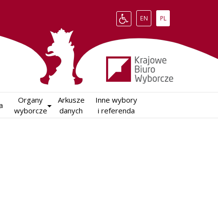
Change language to English
Zmień język na polsk
EN
PL
Organy

Arkusze

Inne wybory

a
wyborcze
danych
i referenda