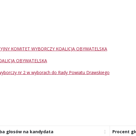
CYJNY KOMITET WYBORCZY KOALICJA OBYWATELSKA
OALICJA OBYWATELSKA
wyborczy nr 2 w wyborach do Rady Powiatu Drawskiego
zba głosów na kandydata
Procent g