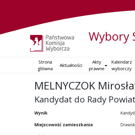
Wybory 
Strona

Akty

Kalendarz

Aktualności
główna
prawne
wyborczy
MELNYCZOK Mirosł
Kandydat do Rady Powia
w wyborach samorządowy
Wynik
Kandyd
Miejscowość zamieszkania
Drawsk