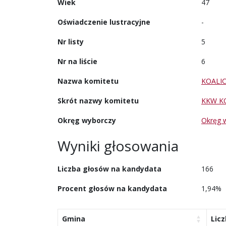
Wiek
47
Oświadczenie lustracyjne
-
Nr listy
5
Nr na liście
6
Nazwa komitetu
KOALI
Skrót nazwy komitetu
KKW K
Okręg wyborczy
Okręg 
Wyniki głosowania
Liczba głosów na kandydata
166
Procent głosów na kandydata
1,94%
Gmina
Lic