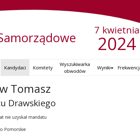
7 kwietnia
Samorządowe
2024
Wyszukiwarka

Kandydaci
Komitety
Wyniki
Frekwencj
obwodów
aw Tomasz
tu Drawskiego
ch w 2024 r.
at nie uzyskał mandatu
o Pomorskie