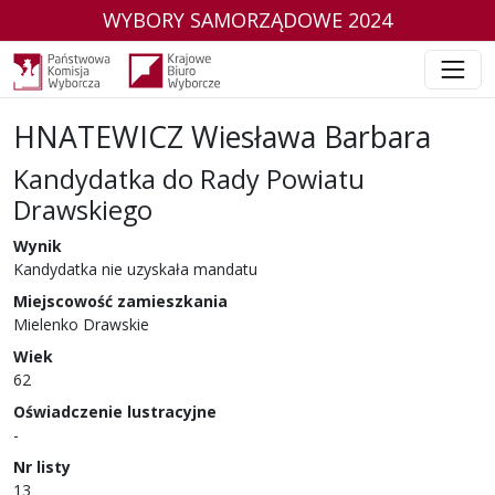
WYBORY SAMORZĄDOWE 2024
HNATEWICZ Wiesława Barbara
Kandydatka do Rady Powiatu
Drawskiego
w wyborach samorządowych w 2024 r.
Wynik
Kandydatka nie uzyskała mandatu
Miejscowość zamieszkania
Mielenko Drawskie
Wiek
62
Oświadczenie lustracyjne
-
Nr listy
13