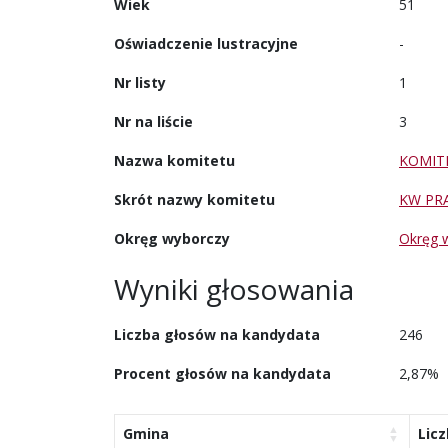
Wiek
51
Oświadczenie lustracyjne
-
Nr listy
1
Nr na liście
3
Nazwa komitetu
KOMIT
Skrót nazwy komitetu
KW PR
Okręg wyborczy
Okręg 
Wyniki głosowania
Liczba głosów na kandydata
246
Procent głosów na kandydata
2,87%
Gmina
Lic