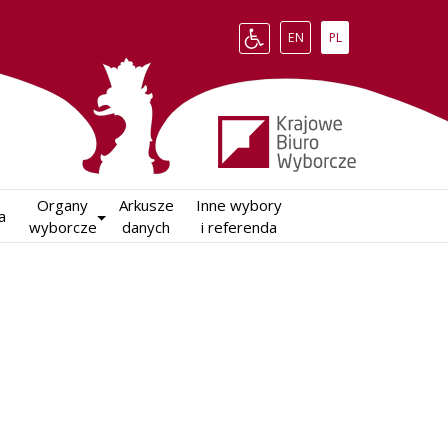
Change language to English
Zmień język na polsk
EN
PL
Organy

Arkusze

Inne wybory

a
wyborcze
danych
i referenda