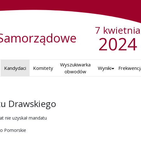
7 kwietnia
Samorządowe
2024
Wyszukiwarka

Kandydaci
Komitety
Wyniki
Frekwencj
obwodów
z
tu Drawskiego
ch w 2024 r.
at nie uzyskał mandatu
o Pomorskie