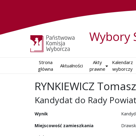
Wybory 
Strona

Akty

Kalendarz

Aktualności
główna
prawne
wyborczy
RYNKIEWICZ Tomas
Kandydat do Rady Powia
w wyborach samorządowy
Wynik
Kandyd
Miejscowość zamieszkania
Drawsk