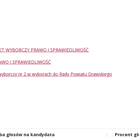
ET WYBORCZY PRAWO I SPRAWIEDLIWOŚĆ
AWO I SPRAWIEDLIWOŚĆ
wyborczy nr 2 w wyborach do Rady Powiatu Drawskiego
zba głosów na kandydata
Procent g