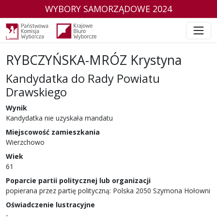
WYBORY SAMORZĄDOWE 2024
RYBCZYŃSKA-MRÓZ Krystyna
Kandydatka do Rady Powiatu
Drawskiego
w wyborach samorządowych w 2024 r.
Wynik
Kandydatka nie uzyskała mandatu
Miejscowość zamieszkania
Wierzchowo
Wiek
61
Poparcie partii politycznej lub organizacji
popierana przez partię polityczną: Polska 2050 Szymona Hołowni
Oświadczenie lustracyjne
-