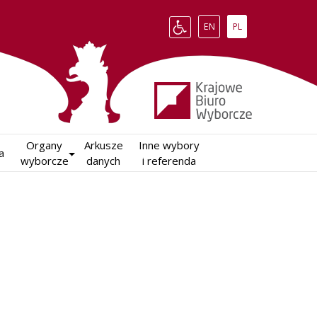
Change language to English
Zmień język na polsk
EN
PL
Organy

Arkusze

Inne wybory

a
wyborcze
danych
i referenda