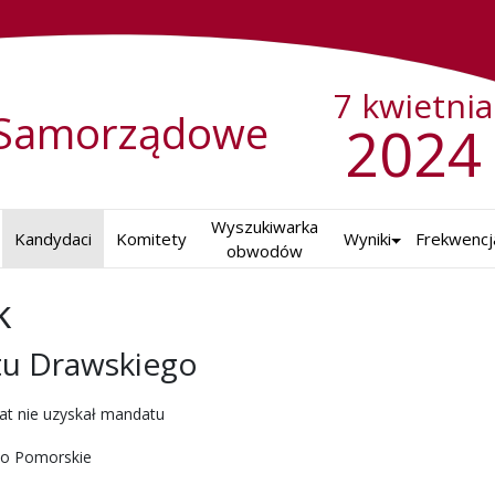
7 kwietnia
Samorządowe
2024
Wyszukiwarka

Kandydaci
Komitety
Wyniki
Frekwencj
obwodów
k
tu Drawskiego
ch w 2024 r.
at nie uzyskał mandatu
o Pomorskie