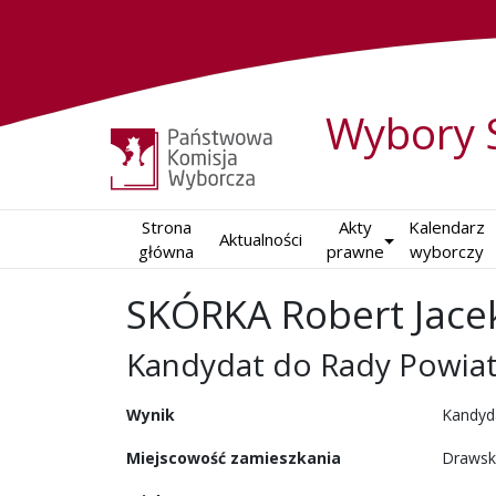
Wybory 
Strona

Akty

Kalendarz

Aktualności
główna
prawne
wyborczy
SKÓRKA Robert Jace
Kandydat do Rady Powia
w wyborach samorządowy
Wynik
Kandyd
Miejscowość zamieszkania
Drawsk