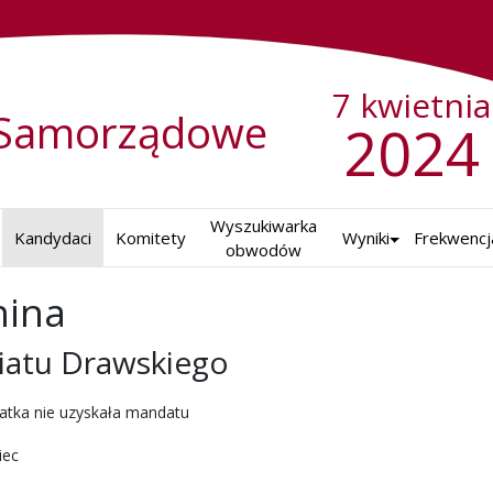
7 kwietnia
Samorządowe
2024
Wyszukiwarka

Kandydaci
Komitety
Wyniki
Frekwencj
obwodów
nina
iatu Drawskiego
ch w 2024 r.
atka nie uzyskała mandatu
iec