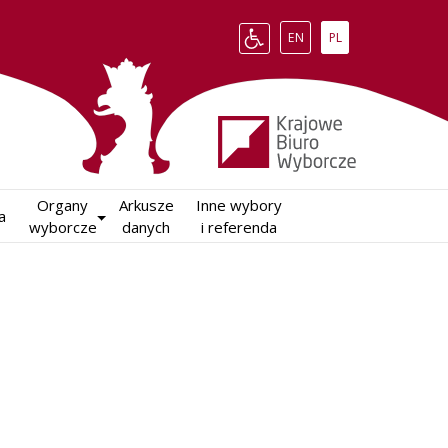
Change language to English
Zmień język na polsk
EN
PL
Organy

Arkusze

Inne wybory

a
wyborcze
danych
i referenda