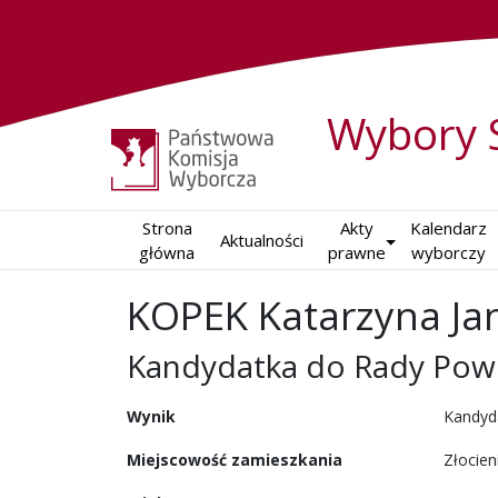
Wybory 
Strona

Akty

Kalendarz

Aktualności
główna
prawne
wyborczy
KOPEK Katarzyna Ja
Kandydatka do Rady Pow
w wyborach samorządowy
Wynik
Kandyd
Miejscowość zamieszkania
Złocien