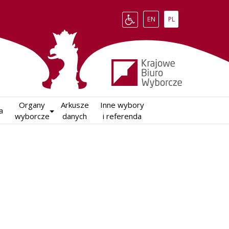
Change language to English
Zmień język na polsk
EN
PL
Organy

Arkusze

Inne wybory

a
wyborcze
danych
i referenda