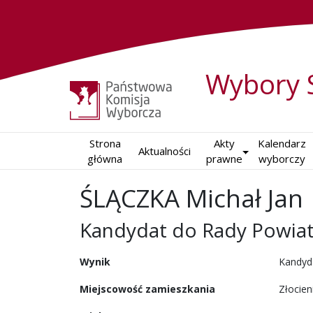
Wybory 
Strona

Akty

Kalendarz

Aktualności
główna
prawne
wyborczy
ŚLĄCZKA Michał Jan
Kandydat do Rady Powia
w wyborach samorządowy
Wynik
Kandyd
Miejscowość zamieszkania
Złocien