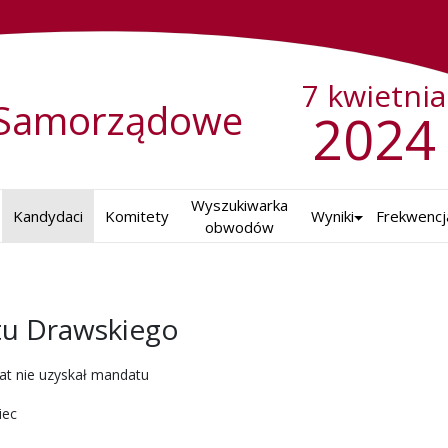
7 kwietnia
Samorządowe
2024
Wyszukiwarka

Kandydaci
Komitety
Wyniki
Frekwencj
obwodów
tu Drawskiego
ch w 2024 r.
at nie uzyskał mandatu
iec