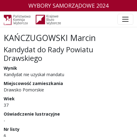
WYBORY SAMORZĄDOWE 2024
KAŃCZUGOWSKI Marcin
Kandydat do Rady Powiatu
Drawskiego
w wyborach samorządowych w 2024 r.
Wynik
Kandydat nie uzyskał mandatu
Miejscowość zamieszkania
Drawsko Pomorskie
Wiek
37
Oświadczenie lustracyjne
-
Nr listy
6