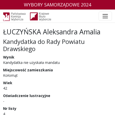
WYBORY SAMORZĄDOWE 2024
ŁUCZYŃSKA Aleksandra Amalia
Kandydatka do Rady Powiatu
Drawskiego
w wyborach samorządowych w 2024 r.
Wynik
Kandydatka nie uzyskała mandatu
Miejscowość zamieszkania
Kołomąt
Wiek
42
Oświadczenie lustracyjne
-
Nr listy
4