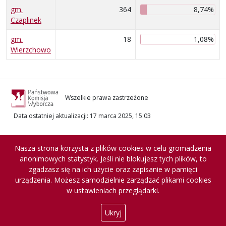
gm.
364
8,74%
Czaplinek
gm.
18
1,08%
Wierzchowo
Wszelkie prawa zastrzeżone
Data ostatniej aktualizacji
:
17 marca 2025, 15:03
Nasza strona korzysta z plików cookies w celu gromadzenia
anonimowych statystyk. Jeśli nie blokujesz tych plików, to
zgadzasz się na ich użycie oraz zapisanie w pamięci
urządzenia. Możesz samodzielnie zarządzać plikami cookies
w ustawieniach przeglądarki.
Ukryj