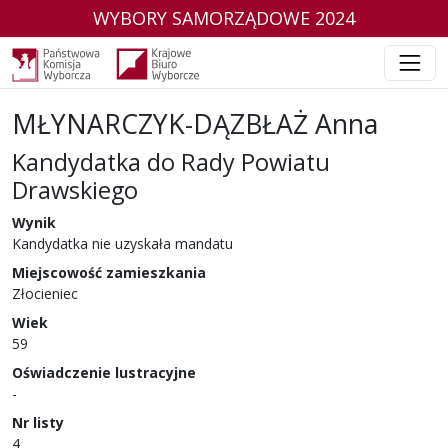
WYBORY SAMORZĄDOWE 2024
MŁYNARCZYK-DĄZBŁAŻ Anna
Kandydatka do Rady Powiatu
Drawskiego
w wyborach samorządowych w 2024 r.
Wynik
Kandydatka nie uzyskała mandatu
Miejscowość zamieszkania
Złocieniec
Wiek
59
Oświadczenie lustracyjne
-
Nr listy
4