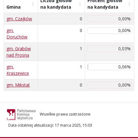
Liczba głosów
Procent głosów
Gmina
na kandydata
na kandydata
gm. Czajków
0
0,00%
gm.
0
0,00%
Doruchów
gm. Grabów
1
0,03%
nad Prosną
gm.
1
0,06%
Kraszewice
gm. Mikstat
0
0,00%
Wszelkie prawa zastrzeżone
Data ostatniej aktualizacji
:
17 marca 2025, 15:03