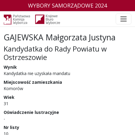
WYBORY SAMORZĄDOWE 2024
GAJEWSKA Małgorzata Justyna
Kandydatka do Rady Powiatu w
Ostrzeszowie
w wyborach samorządowych w 2024 r.
Wynik
Kandydatka nie uzyskała mandatu
Miejscowość zamieszkania
Komorów
Wiek
31
Oświadczenie lustracyjne
-
Nr listy
10