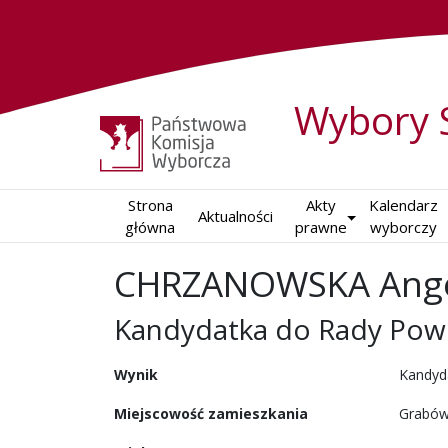
Wybory 
Strona

Akty

Kalendarz

Aktualności
główna
prawne
wyborczy
CHRZANOWSKA Ange
Kandydatka do Rady Powi
w wyborach samorządowy
Wynik
Kandyd
Miejscowość zamieszkania
Grabów