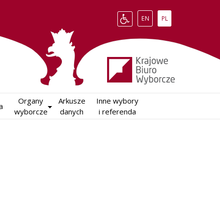
Change language to English
Zmień język na polsk
EN
PL
Organy

Arkusze

Inne wybory

a
wyborcze
danych
i referenda