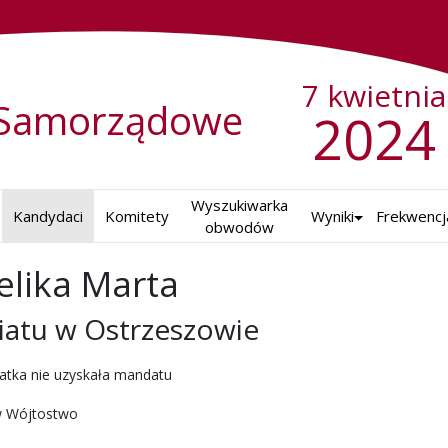
7 kwietnia
Samorządowe
2024
Wyszukiwarka

Kandydaci
Komitety
Wyniki
Frekwencj
obwodów
lika Marta
atu w Ostrzeszowie
ch w 2024 r.
atka nie uzyskała mandatu
 Wójtostwo