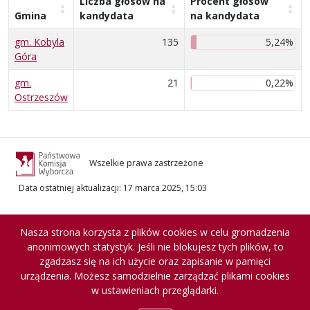
Liczba głosów na
Procent głosów
Gmina
kandydata
na kandydata
gm. Kobyla
135
5,24%
Góra
gm.
21
0,22%
Ostrzeszów
Wszelkie prawa zastrzeżone
Data ostatniej aktualizacji
:
17 marca 2025, 15:03
Nasza strona korzysta z plików cookies w celu gromadzenia
anonimowych statystyk. Jeśli nie blokujesz tych plików, to
zgadzasz się na ich użycie oraz zapisanie w pamięci
urządzenia. Możesz samodzielnie zarządzać plikami cookies
w ustawieniach przeglądarki.