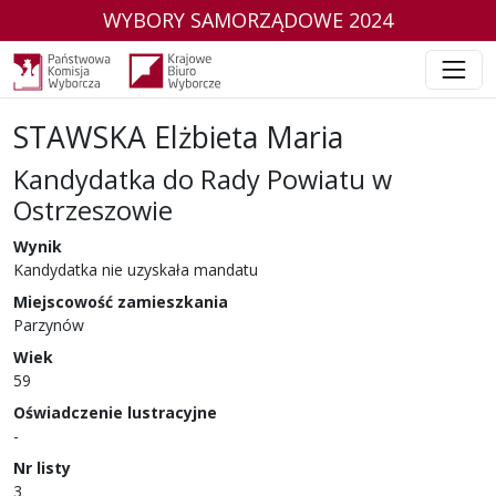
WYBORY SAMORZĄDOWE 2024
STAWSKA Elżbieta Maria
Kandydatka do Rady Powiatu w
Ostrzeszowie
w wyborach samorządowych w 2024 r.
Wynik
Kandydatka nie uzyskała mandatu
Miejscowość zamieszkania
Parzynów
Wiek
59
Oświadczenie lustracyjne
-
Nr listy
3