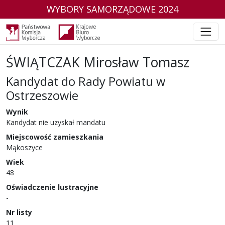
WYBORY SAMORZĄDOWE 2024
ŚWIĄTCZAK Mirosław Tomasz
Kandydat do Rady Powiatu w
Ostrzeszowie
w wyborach samorządowych w 2024 r.
Wynik
Kandydat nie uzyskał mandatu
Miejscowość zamieszkania
Mąkoszyce
Wiek
48
Oświadczenie lustracyjne
-
Nr listy
11