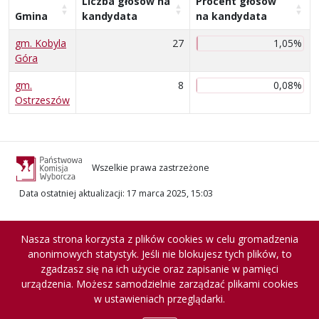
Liczba głosów na
Procent głosów
Gmina
kandydata
na kandydata
gm. Kobyla
27
1,05%
Góra
gm.
8
0,08%
Ostrzeszów
Wszelkie prawa zastrzeżone
Data ostatniej aktualizacji
:
17 marca 2025, 15:03
Nasza strona korzysta z plików cookies w celu gromadzenia
anonimowych statystyk. Jeśli nie blokujesz tych plików, to
zgadzasz się na ich użycie oraz zapisanie w pamięci
urządzenia. Możesz samodzielnie zarządzać plikami cookies
w ustawieniach przeglądarki.