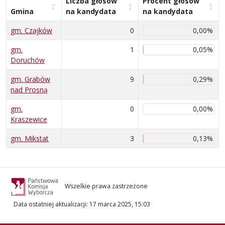
Liczba głosów
Procent głosów
Gmina
na kandydata
na kandydata
gm. Czajków
0
0,00%
gm.
1
0,05%
Doruchów
gm. Grabów
9
0,29%
nad Prosną
gm.
0
0,00%
Kraszewice
gm. Mikstat
3
0,13%
Wszelkie prawa zastrzeżone
Data ostatniej aktualizacji
:
17 marca 2025, 15:03