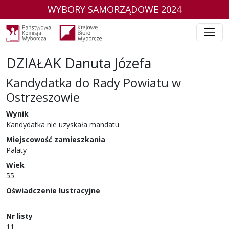
WYBORY SAMORZĄDOWE 2024
DZIAŁAK Danuta Józefa
Kandydatka do Rady Powiatu w
Ostrzeszowie
w wyborach samorządowych w 2024 r.
Wynik
Kandydatka nie uzyskała mandatu
Miejscowość zamieszkania
Palaty
Wiek
55
Oświadczenie lustracyjne
-
Nr listy
11