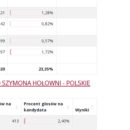
221
1,28%
142
0,82%
99
0,57%
297
1,72%
020
23,35%
0 SZYMONA HOŁOWNI - POLSKIE
ów na
Procent głosów na
kandydata
Wyniki
413
2,40%