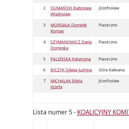
2
DUMAŃSKI Radosław
Józefosław
Władysław
3
MORGAŁA Dominik
Piaseczno
Roman
4
SZYMANOWICZ Daria
Piaseczno
Dominika
5
PALEŃSKA Katarzyna
Piaseczno
6
BICZYK Sylwia Justyna
Góra Kalwaria
7
MICHALAK Edyta
Józefosław
Józefa
Lista numer 5 -
KOALICYJNY KOM