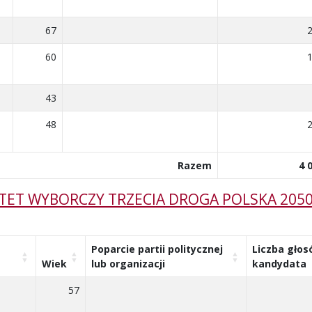
67
60
43
48
Razem
4 
TET WYBORCZY TRZECIA DROGA POLSKA 205
Poparcie partii politycznej
Liczba głos
Wiek
lub organizacji
kandydata
57