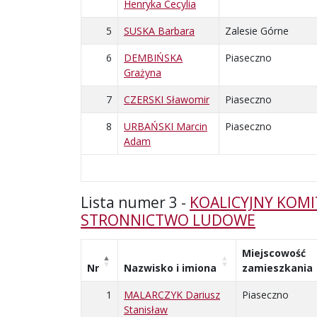
Henryka Cecylia
5
SUSKA Barbara
Zalesie Górne
6
DEMBIŃSKA
Piaseczno
Grażyna
7
CZERSKI Sławomir
Piaseczno
8
URBAŃSKI Marcin
Piaseczno
Adam
Lista numer 3 -
KOALICYJNY KOMI
STRONNICTWO LUDOWE
Miejscowość
Nr
Nazwisko i imiona
zamieszkania
1
MALARCZYK Dariusz
Piaseczno
Stanisław