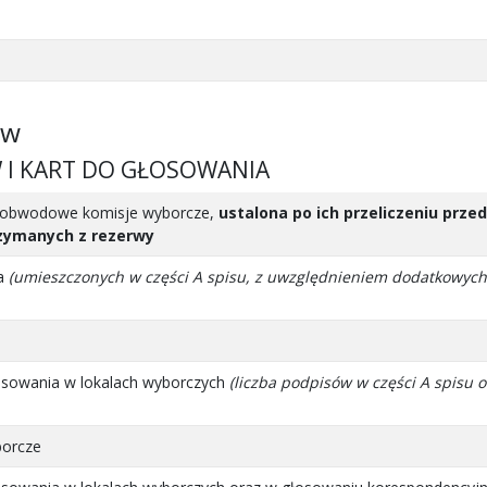
ów
W I KART DO GŁOSOWANIA
z obwodowe komisje wyborcze,
ustalona po ich przeliczeniu prz
zymanych z rezerwy
ia
(umieszczonych w części A spisu, z uwzględnieniem dodatkowych
osowania w lokalach wyborczych
(liczba podpisów w części A spisu 
borcze