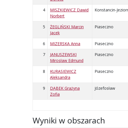
4
MISZKIEWICZ Dawid
Konstancin-Jezior
Norbert
5
ŻEGLIŃSKI Marcin
Piaseczno
Jacek
6
MIZERSKA Anna
Piaseczno
7
JANUSZEWSKI
Piaseczno
Mirosław Edmund
8
KURASIEWICZ
Piaseczno
Aleksandra
9
DĄBEK Grażyna
Józefosław
Zofia
Wyniki w obszarach