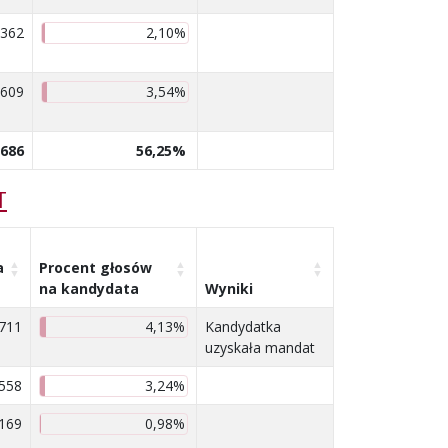
362
2,10%
609
3,54%
 686
56,25%
T
a
Procent głosów
na kandydata
Wyniki
711
4,13%
Kandydatka
uzyskała mandat
558
3,24%
169
0,98%