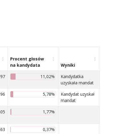
Procent głosów
na kandydata
Wyniki
897
11,02%
Kandydatka
uzyskała mandat
996
5,78%
Kandydat uzyskał
mandat
305
1,77%
63
0,37%