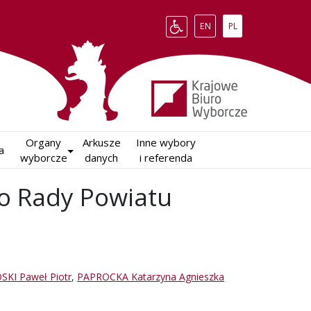
Change language to English
Zmień język na polsk
EN
PL
Organy

Arkusze

Inne wybory

a
wyborcze
danych
i referenda
o Rady Powiatu
SKI Paweł Piotr
,
PAPROCKA Katarzyna Agnieszka