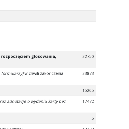
ed rozpoczęciem głosowania,
32750
 formularzy)
w chwili zakończenia
33873
15265
oraz adnotacje o wydaniu karty bez
17472
5