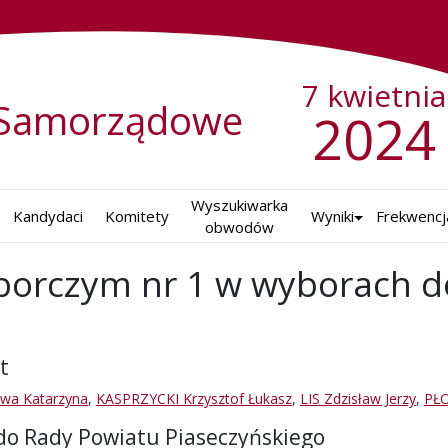
7 kwietnia
Samorządowe
2024
Wyszukiwarka

Kandydaci
Komitety
Wyniki
Frekwencj
obwodów
borczym nr 1 w wyborach d
t
wa Katarzyna
,
KASPRZYCKI Krzysztof Łukasz
,
LIS Zdzisław Jerzy
,
PŁO
do Rady Powiatu Piaseczyńskiego