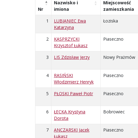
Nazwisko i
Miejscowość
Nr
imiona
zamieszkania
1
LUBIANIEC Ewa
Łoziska
Katarzyna
2
KASPRZYCKI
Piaseczno
Krzysztof Łukasz
3
LIS Zdzisław Jerzy
Nowy Prażmów
4
RASIŃSKI
Piaseczno
Włodzimierz Henryk
5
PŁOSKI Paweł Piotr
Piaseczno
6
ŁĘCKA Krystyna
Bobrowiec
Dorota
7
ANCZARSKI Jacek
Piaseczno
Łukasz