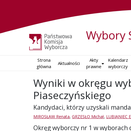
Wybory 
Strona

Akty

Kalendarz

Aktualności
główna
prawne
wyborczy
Wyniki w okręgu wy
Piaseczyńskiego
Kandydaci, którzy uzyskali manda
MIROSŁAW Renata
,
GRZESŁO Michał
,
LUBIANIEC E
Okręg wyborczy nr 1 w wyborach 