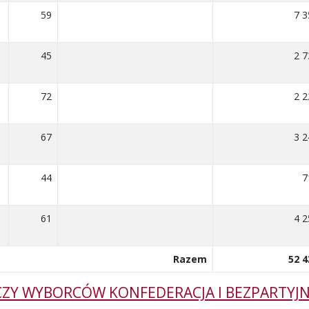
59
7 3
45
2 7
72
2 2
67
3 2
44
7
61
4 2
Razem
52 4
ZY WYBORCÓW KONFEDERACJA I BEZPARTYJ