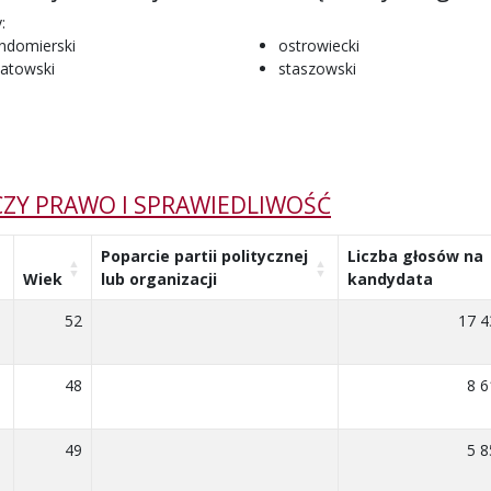
:
ndomierski
ostrowiecki
atowski
staszowski
ZY PRAWO I SPRAWIEDLIWOŚĆ
Poparcie partii politycznej
Liczba głosów na
Wiek
lub organizacji
kandydata
52
17 4
48
8 6
49
5 8