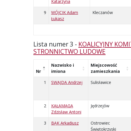
Katarzyna
9
WÓJCIK Adam
Kleczanów
Łukasz
Lista numer 3 -
KOALICYJNY KOMI
STRONNICTWO LUDOWE
Nazwisko i
Miejscowość
Nr
imiona
zamieszkania
1
SWAJDA Andrzej
Sulisławice
2
KAŁAMAGA
Jędrzejów
Zdzisław Antoni
3
BĄK Arkadiusz
Ostrowiec
Świętokrzyski