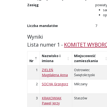
Zasięg
powiaty
sa
op
Liczba mandatów
7
Wyniki
Lista numer 1 -
KOMITET WYBORC
Nazwisko i
Miejscowość
Nr
imiona
zamieszkania
1
ZIELEŃ
Ostrowiec
Magdalena Anna
Świętokrzyski
2
SOCHA Grzegorz
Milczany
3
KRAKOWIAK
Staszów
Paweł Jerzy