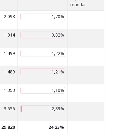
mandat
2 098
1,70%
1 014
0,82%
1 499
1,22%
1 489
1,21%
1 353
1,10%
3 556
2,89%
29 820
24,23%