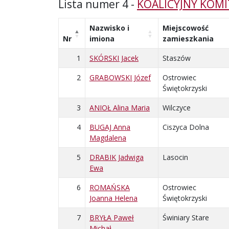
Lista numer 4 -
KOALICYJNY KOM
Nazwisko i
Miejscowość
Nr
imiona
zamieszkania
1
SKÓRSKI Jacek
Staszów
2
GRABOWSKI Józef
Ostrowiec
Świętokrzyski
3
ANIOŁ Alina Maria
Wilczyce
4
BUGAJ Anna
Ciszyca Dolna
Magdalena
5
DRABIK Jadwiga
Lasocin
Ewa
6
ROMAŃSKA
Ostrowiec
Joanna Helena
Świętokrzyski
7
BRYŁA Paweł
Świniary Stare
Michał