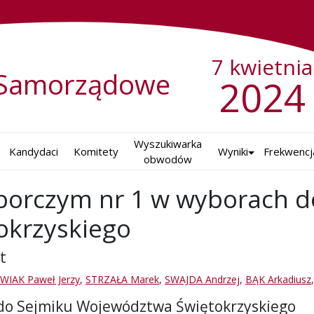
7 kwietnia
Samorządowe
2024
Wyszukiwarka

Kandydaci
Komitety
Wyniki
Frekwencj
obwodów
borczym nr 1 w wyborach d
okrzyskiego
t
IAK Paweł Jerzy
,
STRZAŁA Marek
,
SWAJDA Andrzej
,
BĄK Arkadiusz
 do Sejmiku Województwa Świętokrzyskiego