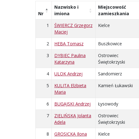
Nazwisko i
Miejscowość
Nr
imiona
zamieszkania
1
ŚWIERCZ Grzegorz
Kielce
Maciej
2
HEBA Tomasz
Buszkowice
3
DYBIEC Paulina
Ostrowiec
Katarzyna
Świętokrzyski
4
ULOK Andrzej
Sandomierz
5
KULITA Elżbieta
Kamień Łukawski
Maria
6
BUGAJSKI Andrzej
Łysowody
7
ZIELIŃSKA Jolanta
Ostrowiec
Adela
Świętokrzyski
8
GROSICKA Ilona
Kielce