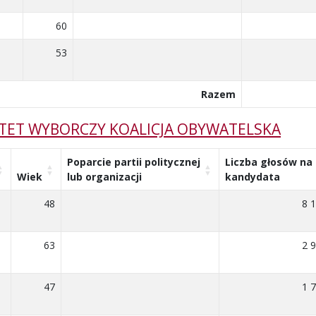
60
53
Razem
ITET WYBORCZY KOALICJA OBYWATELSKA
Poparcie partii politycznej
Liczba głosów na
Wiek
lub organizacji
kandydata
48
8 
63
2 
47
1 