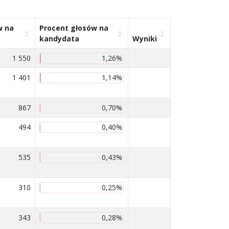
w na
Procent głosów na
kandydata
Wyniki
1 550
1,26%
1 401
1,14%
867
0,70%
494
0,40%
535
0,43%
310
0,25%
343
0,28%