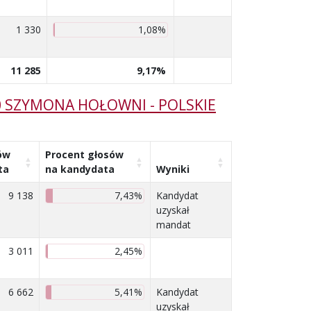
1 330
1,08%
11 285
9,17%
0 SZYMONA HOŁOWNI - POLSKIE
ów
Procent głosów
ta
na kandydata
Wyniki
9 138
7,43%
Kandydat
uzyskał
mandat
3 011
2,45%
6 662
5,41%
Kandydat
uzyskał