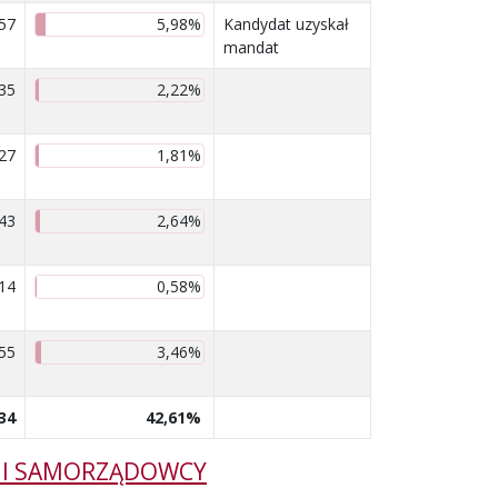
57
5,98%
Kandydat uzyskał
mandat
35
2,22%
27
1,81%
43
2,64%
14
0,58%
55
3,46%
34
42,61%
NI SAMORZĄDOWCY