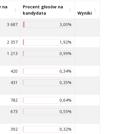
w na
Procent głosów na
kandydata
Wyniki
3 687
3,00%
2 357
1,92%
1 213
0,99%
420
0,34%
431
0,35%
782
0,64%
673
0,55%
392
0,32%