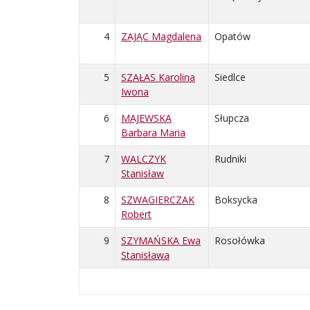
4
ZAJĄC Magdalena
Opatów
5
SZAŁAS Karolina
Siedlce
Iwona
6
MAJEWSKA
Słupcza
Barbara Maria
7
WALCZYK
Rudniki
Stanisław
8
SZWAGIERCZAK
Boksycka
Robert
9
SZYMAŃSKA Ewa
Rosołówka
Stanisława