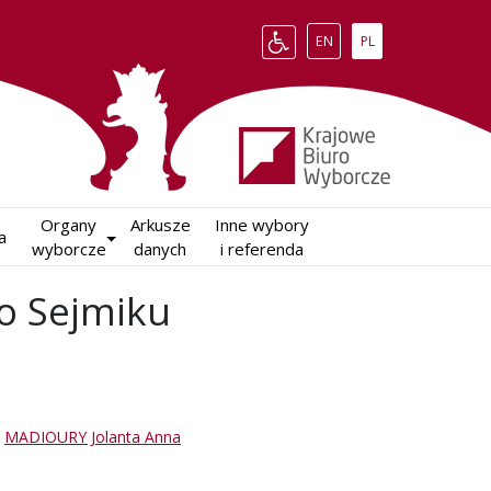
Change language to English
Zmień język na polsk
EN
PL
Organy

Arkusze

Inne wybory

a
wyborcze
danych
i referenda
o Sejmiku
,
MADIOURY Jolanta Anna