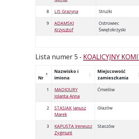
8
LIS Grażyna
Strużki
9
ADAMSKI
Ostrowiec
Krzysztof
Świętokrzyski
Lista numer 5 -
KOALICYJNY KOM
Nazwisko i
Miejscowość
Nr
imiona
zamieszkania
1
MADIOURY
Ćmielów
Jolanta Anna
2
STASIAK Janusz
Głazów
Marek
3
KAPUSTA Ireneusz
Staszów
Zygmunt