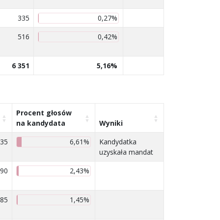
335
0,27%
516
0,42%
6 351
5,16%
Procent głosów
na kandydata
Wyniki
135
6,61%
Kandydatka
uzyskała mandat
990
2,43%
785
1,45%