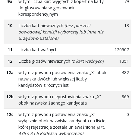
9a
w tym liczba kart wyjętych z kopert na karty
79
do głosowania w głosowaniu
korespondencyjnym
10
Liczba kart nieważnych
(bez pieczęci
13
obwodowej komisji wyborczej lub inne niż
urzędowo ustalone)
11
Liczba kart ważnych
120507
12
Liczba głosów nieważnych
(z kart ważnych)
1351
12a
w tym z powodu postawienia znaku „X” obok
482
nazwiska dwóch lub większej liczby
kandydatów z różnych list
12b
w tym z powodu niepostawienia znaku „X”
869
obok nazwiska żadnego kandydata
12c
w tym z powodu postawienia znaku „X”
0
wyłącznie obok nazwiska kandydata na liście,
której rejestracja została unieważniona
(art.
436 § 3 i 6 Kodeksu wyborczego)