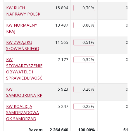
KW RUCH
15 894
0,70%
0
NAPRAWY POLSKI
KW NORMALNY
13 487
0,60%
0
KRAJ
KW ZWIĄZKU
11 565
0,51%
0
SŁOWIAŃSKIEGO
KW
7 177
0,32%
0
STOWARZYSZENIE
OBYWATELE I
SPRAWIEDLIWOŚĆ
KW
5 923
0,26%
0
SAMOOBRONA RP
KW KOALICJA
5 247
0,23%
0
SAMORZĄDOWA
OK SAMORZĄD
Razem
2 264 640
100,00%
51