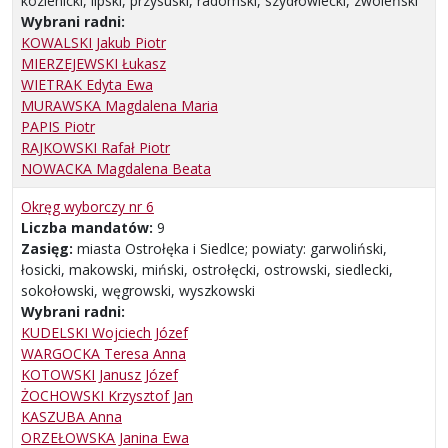
kozienicki, lipski, przysuski, radomski, szydłowiecki, zwoleński
Wybrani radni:
KOWALSKI Jakub Piotr
MIERZEJEWSKI Łukasz
WIETRAK Edyta Ewa
MURAWSKA Magdalena Maria
PAPIS Piotr
RAJKOWSKI Rafał Piotr
NOWACKA Magdalena Beata
Okręg wyborczy nr 6
Liczba mandatów:
9
Zasięg:
miasta Ostrołęka i Siedlce; powiaty: garwoliński,
łosicki, makowski, miński, ostrołęcki, ostrowski, siedlecki,
sokołowski, węgrowski, wyszkowski
Wybrani radni:
KUDELSKI Wojciech Józef
WARGOCKA Teresa Anna
KOTOWSKI Janusz Józef
ŻOCHOWSKI Krzysztof Jan
KASZUBA Anna
ORZEŁOWSKA Janina Ewa