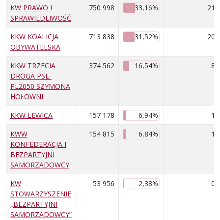
KW PRAWO I
750 998
33,16%
21
SPRAWIEDLIWOŚĆ
KKW KOALICJA
713 838
31,52%
20
OBYWATELSKA
KKW TRZECIA
374 562
16,54%
8
DROGA PSL-
PL2050 SZYMONA
HOŁOWNI
KKW LEWICA
157 178
6,94%
1
KWW
154 815
6,84%
1
KONFEDERACJA I
BEZPARTYJNI
SAMORZĄDOWCY
KW
53 956
2,38%
0
STOWARZYSZENIE
„BEZPARTYJNI
SAMORZĄDOWCY”