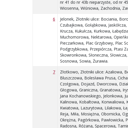
nr 41 do nr 43b nieparzyste, od nr 4
Wiosenna, Wiśniowa, Zachodnia, Za
6
Jelonek, Złotniki ulice: Bociania, Bo
Czubajkowa, Gołąbkowa, Jaskółcza,
Krucza, Kukułcza, Kurkowa, Łabędzi
Muchomorowa, Nektarowa, Opieńko
Pieczarkowa, Plac Grzybowy, Plac S
Podgrzybkowa, Przepiórcza, Ptasi Z
Skowronkowa, Słoneczna, Słowicza
Sosnowa, Sowia, Żurawia.
7
Złotkowo, Złotniki ulice: Azaliowa, 
Bluszczowa, Bolesława Prusa, Cicha
Czołgowa, Dojazd, Dworcowa, Dzia
Głogowa, Graniczna, Granatowa, Ir
Jana Kochanowskiego, Jelonkowa, Ju
Kalinowa, Kobaltowa, Konwaliowa, 
Kwiatowa, Lazurytowa, Lilakowa, Ła
Reja, Miła, Mosiężna, Obornicka, O
Okrężna, Pagórkowa, Pawłowicka, P
Radosna, Różana, Spacerowa, Tarn