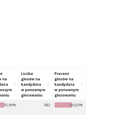
nt
Liczba
Procent
w na
głosów na
głosów na
data
kandydata
kandydata
rwszym
w ponownym
w ponownym
waniu
głosowaniu
głosowaniu
55,99%
582
60,63%