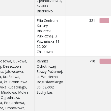
Zjednoczenia 4,
62-003
Biedrusko
Filia Centrum
321
Kultury i
Biblioteki
Publicznej, ul.
Poznańska 11,
62-001
Chludowo
Brzozowa, Bukowa,
Remiza
710
j, Deszczowa,
Ochotniczej
a, Jałowcowa,
Straży Pożarnej,
a, Krańcowa,
ul. Wojciecha
a, ks. Bronisława
Bogusławskiego
wika Kubackiego,
36, 62-002
 Miodowa, Mokra,
Suchy Las
, Ogrodnicza,
na, Podjazdowa,
nna, Promykowa,