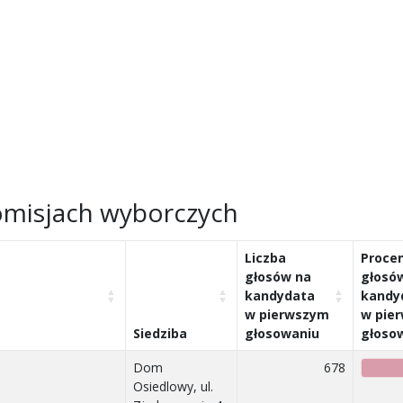
misjach wyborczych
Liczba
Proce
głosów na
głosó
kandydata
kandy
w pierwszym
w pie
Siedziba
głosowaniu
głoso
Dom
678
Osiedlowy, ul.