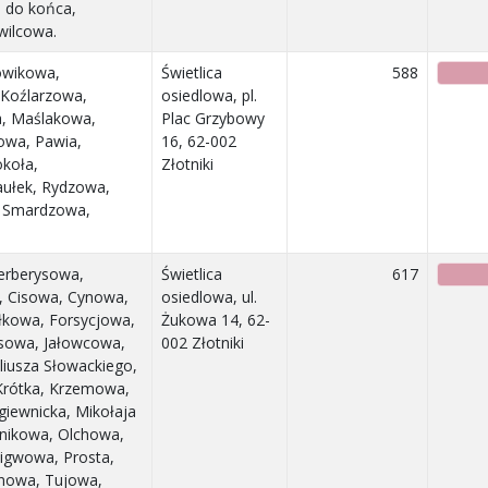
5 do końca,
wilcowa.
rowikowa,
Świetlica
588
 Koźlarzowa,
osiedlowa, pl.
a, Maślakowa,
Plac Grzybowy
wa, Pawia,
16, 62-002
okoła,
Złotniki
aułek, Rydzowa,
, Smardzowa,
Berberysowa,
Świetlica
617
, Cisowa, Cynowa,
osiedlowa, ul.
łkowa, Forsycjowa,
Żukowa 14, 62-
ysowa, Jałowcowa,
002 Złotniki
liusza Słowackiego,
Krótka, Krzemowa,
giewnicka, Mikołaja
gnikowa, Olchowa,
igwowa, Prosta,
inowa, Tujowa,