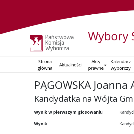
Wybory 
Strona

Akty

Kalendarz

Aktualności
główna
prawne
wyborczy
PĄGOWSKA Joanna A
Kandydatka na Wójta Gmi
w wyborach samorządowy
Wynik w pierwszym głosowaniu
Kandyda
Wynik
Kandyd