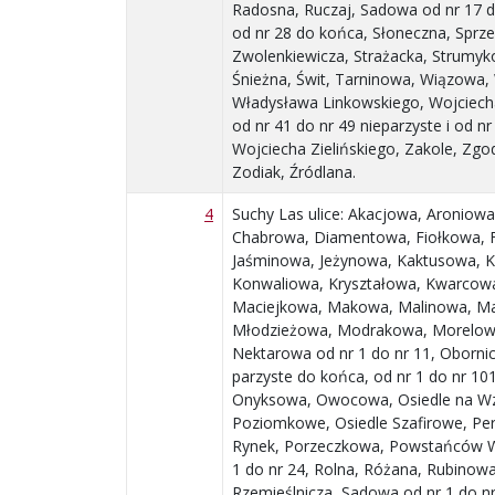
Radosna, Ruczaj, Sadowa od nr 17 do
od nr 28 do końca, Słoneczna, Sprze
Zwolenkiewicza, Strażacka, Strumyk
Śnieżna, Świt, Tarninowa, Wiązowa
Władysława Linkowskiego, Wojciec
od nr 41 do nr 49 nieparzyste i od n
Wojciecha Zielińskiego, Zakole, Zg
Zodiak, Źródlana.
4
Suchy Las ulice: Akacjowa, Aroniow
Chabrowa, Diamentowa, Fiołkowa, F
Jaśminowa, Jeżynowa, Kaktusowa, 
Konwaliowa, Kryształowa, Kwarcow
Maciejkowa, Makowa, Malinowa, M
Młodzieżowa, Modrakowa, Morelowa
Nektarowa od nr 1 do nr 11, Obornic
parzyste do końca, od nr 1 do nr 101
Onyksowa, Owocowa, Osiedle na Wz
Poziomkowe, Osiedle Szafirowe, Per
Rynek, Porzeczkowa, Powstańców Wi
1 do nr 24, Rolna, Różana, Rubinow
Rzemieślnicza, Sadowa od nr 1 do nr