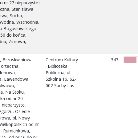
 nr 27 nieparzyste i
czna, Stanisława
owa, Sucha,
, Wodna, Wschodnia,
ha Bogusławskiego
r 50 do końca,
odna, Zimowa,
a, Brzoskwiniowa,
Centrum Kultury
347
orteczna,
i Biblioteka
Klonowa,
Publiczna, ul.
a, Lawendowa,
Szkolna 16, 62-
alwowa,
002 Suchy Las
, Na Stoku,
ka od nr 20
 nieparzyste,
górzu, Osiedle
łowa, pl. Nowy
elkopolskich od nr
a, Rumiankowa,
 15, od nr 16 do nr