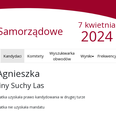
7 kwietnia
Samorządowe
2024
Wyszukiwarka

Kandydaci
Komitety
Wyniki
Frekwencj
obwodów
gnieszka
ny Suchy Las
ch w 2024 r.
tka uzyskała prawo kandydowania w drugiej turze
atka nie uzyskała mandatu