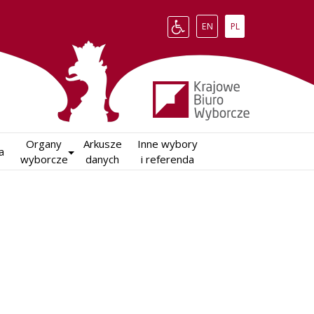
Change language to English
Zmień język na polsk
EN
PL
Organy

Arkusze

Inne wybory

a
wyborcze
danych
i referenda