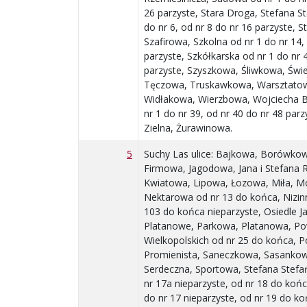
26 parzyste, Stara Droga, Stefana S
do nr 6, od nr 8 do nr 16 parzyste, 
Szafirowa, Szkolna od nr 1 do nr 14,
parzyste, Szkółkarska od nr 1 do nr 
parzyste, Szyszkowa, Śliwkowa, Świ
Tęczowa, Truskawkowa, Warsztato
Widłakowa, Wierzbowa, Wojciecha 
nr 1 do nr 39, od nr 40 do nr 48 parz
Zielna, Żurawinowa.
5
Suchy Las ulice: Bajkowa, Borówko
Firmowa, Jagodowa, Jana i Stefana
Kwiatowa, Lipowa, Łozowa, Miła, 
Nektarowa od nr 13 do końca, Nizin
103 do końca nieparzyste, Osiedle 
Platanowe, Parkowa, Platanowa, P
Wielkopolskich od nr 25 do końca, 
Promienista, Saneczkowa, Sasankow
Serdeczna, Sportowa, Stefana Stefa
nr 17a nieparzyste, od nr 18 do końc
do nr 17 nieparzyste, od nr 19 do k