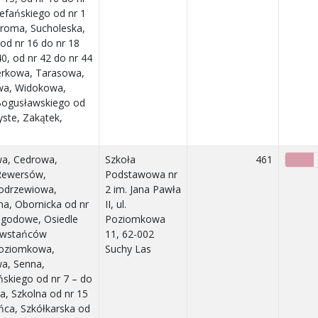
tefańskiego od nr 1
Stroma, Sucholeska,
 od nr 16 do nr 18
40, od nr 42 do nr 44
erkowa, Tarasowa,
wa, Widokowa,
Bogusławskiego od
yste, Zakątek,
wa, Cedrowa,
Szkoła
461
 Rewersów,
Podstawowa nr
Modrzewiowa,
2 im. Jana Pawła
na, Obornicka od nr
II, ul.
Jagodowe, Osiedle
Poziomkowa
owstańców
11, 62-002
Poziomkowa,
Suchy Las
a, Senna,
ńskiego od nr 7 – do
a, Szkolna od nr 15
ońca, Szkółkarska od