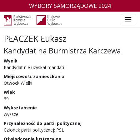
WYBORY SAMORZĄDOWE 2024
PŁACZEK Łukasz
Kandydat na Burmistrza Karczewa
w wyborach samorządowych w 2024 r.
Wynik
Kandydat nie uzyskał mandatu
Miejscowość zamieszkania
Otwock Wielki
Wiek
39
Wykształcenie
wyższe
Przynależność do partii politycznej
Członek partii politycznej: PSL
Oświadczenie lustracyjne