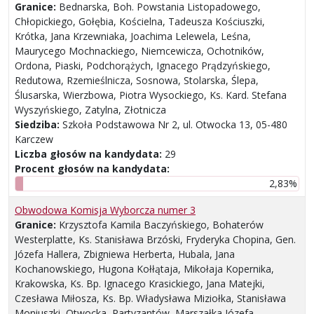
Granice:
Bednarska, Boh. Powstania Listopadowego,
Chłopickiego, Gołębia, Kościelna, Tadeusza Kościuszki,
Krótka, Jana Krzewniaka, Joachima Lelewela, Leśna,
Maurycego Mochnackiego, Niemcewicza, Ochotników,
Ordona, Piaski, Podchorążych, Ignacego Prądzyńskiego,
Redutowa, Rzemieślnicza, Sosnowa, Stolarska, Ślepa,
Ślusarska, Wierzbowa, Piotra Wysockiego, Ks. Kard. Stefana
Wyszyńskiego, Zatylna, Złotnicza
Siedziba:
Szkoła Podstawowa Nr 2, ul. Otwocka 13, 05-480
Karczew
Liczba głosów na kandydata:
29
Procent głosów na kandydata:
2,83%
Obwodowa Komisja Wyborcza numer 3
Granice:
Krzysztofa Kamila Baczyńskiego, Bohaterów
Westerplatte, Ks. Stanisława Brzóski, Fryderyka Chopina, Gen.
Józefa Hallera, Zbigniewa Herberta, Hubala, Jana
Kochanowskiego, Hugona Kołłątaja, Mikołaja Kopernika,
Krakowska, Ks. Bp. Ignacego Krasickiego, Jana Matejki,
Czesława Miłosza, Ks. Bp. Władysława Miziołka, Stanisława
Moniuszki, Otwocka, Partyzantów, Marszałka Józefa