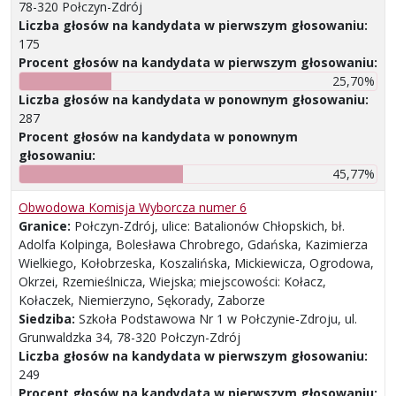
78-320 Połczyn-Zdrój
Liczba głosów na kandydata w pierwszym głosowaniu:
175
Procent głosów na kandydata w pierwszym głosowaniu:
25,70%
Liczba głosów na kandydata w ponownym głosowaniu:
287
Procent głosów na kandydata w ponownym
głosowaniu:
45,77%
Obwodowa Komisja Wyborcza numer 6
Granice:
Połczyn-Zdrój, ulice: Batalionów Chłopskich, bł.
Adolfa Kolpinga, Bolesława Chrobrego, Gdańska, Kazimierza
Wielkiego, Kołobrzeska, Koszalińska, Mickiewicza, Ogrodowa,
Okrzei, Rzemieślnicza, Wiejska; miejscowości: Kołacz,
Kołaczek, Niemierzyno, Sękorady, Zaborze
Siedziba:
Szkoła Podstawowa Nr 1 w Połczynie-Zdroju, ul.
Grunwaldzka 34, 78-320 Połczyn-Zdrój
Liczba głosów na kandydata w pierwszym głosowaniu:
249
Procent głosów na kandydata w pierwszym głosowaniu: