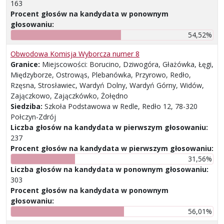
163
Procent głosów na kandydata w ponownym
głosowaniu:
54,52%
Obwodowa Komisja Wyborcza numer 8
Granice:
Miejscowości: Borucino, Dziwogóra, Głażówka, Łęgi,
Międzyborze, Ostrowąs, Plebanówka, Przyrowo, Redło,
Rzęsna, Strosławiec, Wardyń Dolny, Wardyń Górny, Widów,
Zajączkowo, Zajączkówko, Żołędno
Siedziba:
Szkoła Podstawowa w Redle, Redło 12, 78-320
Połczyn-Zdrój
Liczba głosów na kandydata w pierwszym głosowaniu:
237
Procent głosów na kandydata w pierwszym głosowaniu:
31,56%
Liczba głosów na kandydata w ponownym głosowaniu:
303
Procent głosów na kandydata w ponownym
głosowaniu:
56,01%