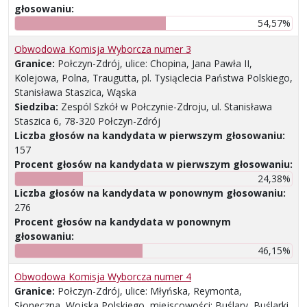
głosowaniu:
54,57%
Obwodowa Komisja Wyborcza numer 3
Granice:
Połczyn-Zdrój, ulice: Chopina, Jana Pawła II,
Kolejowa, Polna, Traugutta, pl. Tysiąclecia Państwa Polskiego,
Stanisława Staszica, Wąska
Siedziba:
Zespól Szkół w Połczynie-Zdroju, ul. Stanisława
Staszica 6, 78-320 Połczyn-Zdrój
Liczba głosów na kandydata w pierwszym głosowaniu:
157
Procent głosów na kandydata w pierwszym głosowaniu:
24,38%
Liczba głosów na kandydata w ponownym głosowaniu:
276
Procent głosów na kandydata w ponownym
głosowaniu:
46,15%
Obwodowa Komisja Wyborcza numer 4
Granice:
Połczyn-Zdrój, ulice: Młyńska, Reymonta,
Słoneczna, Wojska Polskiego, miejscowości: Buślary, Buślarki,