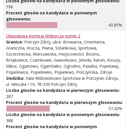
Liczba głosów na kandydata w ponownym głosowaniu:
196
Procent głosów na kandydata w ponownym
głosowaniu:
43,85%
Obwodowa Komisja Wyborcza numer 2
Granice:
Połczyn-Zdrój, ulice: Browarna, Cmentarna,
Graniczna, Krucza, Piwna, Solankowa, Sportowa,
Szczecinecka, Warszawska, miejscowości: Brusno,
Brzękowice, Czarnkowie, Gaworkowo, Jelonki, Karsin, Kocury,
Milice, Ogartowo, Ogartówko, Ogrodno, Pasieka, Popielawy,
Popielewice, Popielewko, Popielewo, Połczyńska, Zdroje
Siedziba:
Hala Widowiskowo-Sportowa w Połczynie-Zdroju,
ul. Mieszka I 19, 78-320 Połczyn-Zdrój
Liczba głosów na kandydata w pierwszym głosowaniu:
287
Procent głosów na kandydata w pierwszym głosowaniu:
37,42%
Liczba głosów na kandydata w ponownym głosowaniu:
388
Procent głosów na kandydata w ponownym