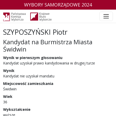
WYBORY SAMORZĄDOWE 2024
SZYPOSZYŃSKI Piotr
Kandydat na Burmistrza Miasta
Świdwin
w wyborach samorządowych w 2024 r.
Wynik w pierwszym głosowaniu
Kandydat uzyskał prawo kandydowania w drugiej turze
Wynik
Kandydat nie uzyskał mandatu
Miejscowość zamieszkania
Świdwin
Wiek
36
Wykształcenie
wyższe