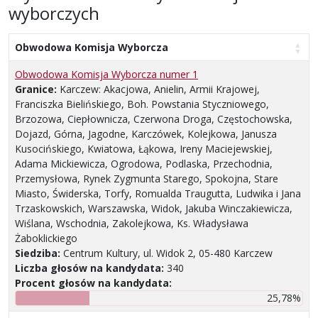
wyborczych
Obwodowa Komisja Wyborcza
Obwodowa Komisja Wyborcza numer 1
Granice:
Karczew: Akacjowa, Anielin, Armii Krajowej,
Franciszka Bielińskiego, Boh. Powstania Styczniowego,
Brzozowa, Ciepłownicza, Czerwona Droga, Częstochowska,
Dojazd, Górna, Jagodne, Karczówek, Kolejkowa, Janusza
Kusocińskiego, Kwiatowa, Łąkowa, Ireny Maciejewskiej,
Adama Mickiewicza, Ogrodowa, Podlaska, Przechodnia,
Przemysłowa, Rynek Zygmunta Starego, Spokojna, Stare
Miasto, Świderska, Torfy, Romualda Traugutta, Ludwika i Jana
Trzaskowskich, Warszawska, Widok, Jakuba Winczakiewicza,
Wiślana, Wschodnia, Zakolejkowa, Ks. Władysława
Żaboklickiego
Siedziba:
Centrum Kultury, ul. Widok 2, 05-480 Karczew
Liczba głosów na kandydata:
340
Procent głosów na kandydata:
25,78%