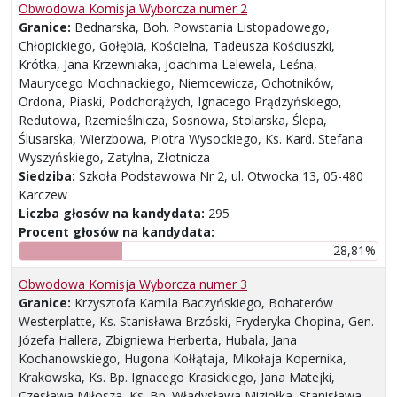
Obwodowa Komisja Wyborcza numer 2
Granice:
Bednarska, Boh. Powstania Listopadowego,
Chłopickiego, Gołębia, Kościelna, Tadeusza Kościuszki,
Krótka, Jana Krzewniaka, Joachima Lelewela, Leśna,
Maurycego Mochnackiego, Niemcewicza, Ochotników,
Ordona, Piaski, Podchorążych, Ignacego Prądzyńskiego,
Redutowa, Rzemieślnicza, Sosnowa, Stolarska, Ślepa,
Ślusarska, Wierzbowa, Piotra Wysockiego, Ks. Kard. Stefana
Wyszyńskiego, Zatylna, Złotnicza
Siedziba:
Szkoła Podstawowa Nr 2, ul. Otwocka 13, 05-480
Karczew
Liczba głosów na kandydata:
295
Procent głosów na kandydata:
28,81%
Obwodowa Komisja Wyborcza numer 3
Granice:
Krzysztofa Kamila Baczyńskiego, Bohaterów
Westerplatte, Ks. Stanisława Brzóski, Fryderyka Chopina, Gen.
Józefa Hallera, Zbigniewa Herberta, Hubala, Jana
Kochanowskiego, Hugona Kołłątaja, Mikołaja Kopernika,
Krakowska, Ks. Bp. Ignacego Krasickiego, Jana Matejki,
Czesława Miłosza, Ks. Bp. Władysława Miziołka, Stanisława