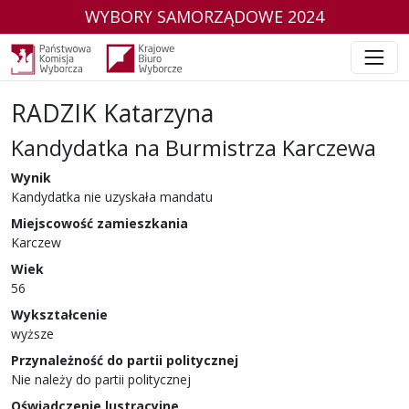
WYBORY SAMORZĄDOWE 2024
RADZIK Katarzyna
Kandydatka na Burmistrza Karczewa
w wyborach samorządowych w 2024 r.
Wynik
Kandydatka nie uzyskała mandatu
Miejscowość zamieszkania
Karczew
Wiek
56
Wykształcenie
wyższe
Przynależność do partii politycznej
Nie należy do partii politycznej
Oświadczenie lustracyjne