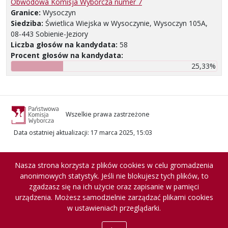
Obwodowa Komisja Wyborcza numer 7
Granice:
Wysoczyn
Siedziba:
Świetlica Wiejska w Wysoczynie, Wysoczyn 105A,
08-443 Sobienie-Jeziory
Liczba głosów na kandydata:
58
Procent głosów na kandydata:
25,33%
Wszelkie prawa zastrzeżone
Data ostatniej aktualizacji
:
17 marca 2025, 15:03
Nasza strona korzysta z plików cookies w celu gromadzenia
anonimowych statystyk. Jeśli nie blokujesz tych plików, to
zgadzasz się na ich użycie oraz zapisanie w pamięci
urządzenia. Możesz samodzielnie zarządzać plikami cookies
w ustawieniach przeglądarki.