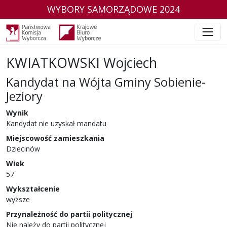
WYBORY SAMORZĄDOWE 2024
KWIATKOWSKI Wojciech
Kandydat na Wójta Gminy Sobienie-
Jeziory
w wyborach samorządowych w 2024 r.
Wynik
Kandydat nie uzyskał mandatu
Miejscowość zamieszkania
Dziecinów
Wiek
57
Wykształcenie
wyższe
Przynależność do partii politycznej
Nie należy do partii politycznej