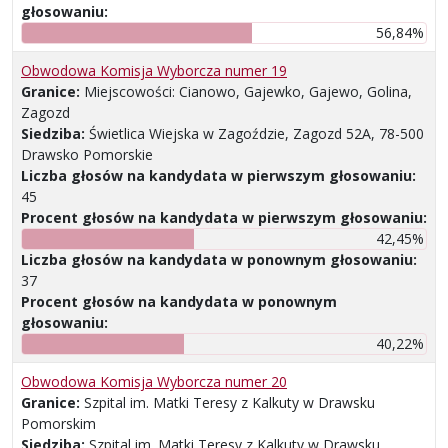
głosowaniu:
56,84%
Obwodowa Komisja Wyborcza numer 19
Granice:
Miejscowości: Cianowo, Gajewko, Gajewo, Golina,
Zagozd
Siedziba:
Świetlica Wiejska w Zagoździe, Zagozd 52A, 78-500
Drawsko Pomorskie
Liczba głosów na kandydata w pierwszym głosowaniu:
45
Procent głosów na kandydata w pierwszym głosowaniu:
42,45%
Liczba głosów na kandydata w ponownym głosowaniu:
37
Procent głosów na kandydata w ponownym
głosowaniu:
40,22%
Obwodowa Komisja Wyborcza numer 20
Granice:
Szpital im. Matki Teresy z Kalkuty w Drawsku
Pomorskim
Siedziba:
Szpital im. Matki Teresy z Kalkuty w Drawsku