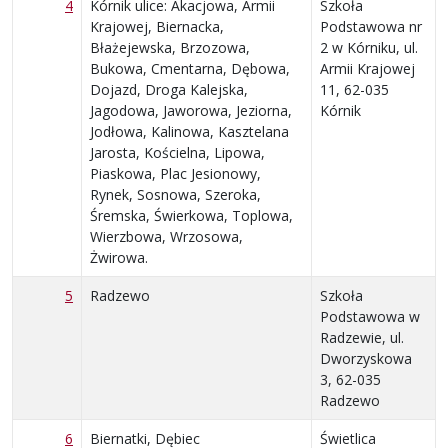
4
Kórnik ulice: Akacjowa, Armii
Szkoła
Krajowej, Biernacka,
Podstawowa nr
Błażejewska, Brzozowa,
2 w Kórniku, ul.
Bukowa, Cmentarna, Dębowa,
Armii Krajowej
Dojazd, Droga Kalejska,
11, 62-035
Jagodowa, Jaworowa, Jeziorna,
Kórnik
Jodłowa, Kalinowa, Kasztelana
Jarosta, Kościelna, Lipowa,
Piaskowa, Plac Jesionowy,
Rynek, Sosnowa, Szeroka,
Śremska, Świerkowa, Toplowa,
Wierzbowa, Wrzosowa,
Żwirowa.
5
Radzewo
Szkoła
Podstawowa w
Radzewie, ul.
Dworzyskowa
3, 62-035
Radzewo
6
Biernatki, Dębiec
Świetlica