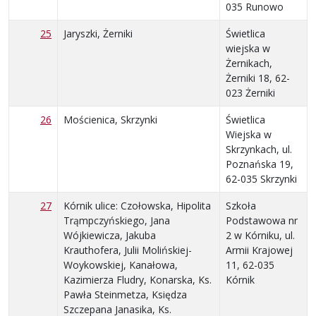
035 Runowo
25
Jaryszki, Żerniki
Świetlica
wiejska w
Żernikach,
Żerniki 18, 62-
023 Żerniki
26
Mościenica, Skrzynki
Świetlica
Wiejska w
Skrzynkach, ul.
Poznańska 19,
62-035 Skrzynki
27
Kórnik ulice: Czołowska, Hipolita
Szkoła
Trąmpczyńskiego, Jana
Podstawowa nr
Wójkiewicza, Jakuba
2 w Kórniku, ul.
Krauthofera, Julii Molińskiej-
Armii Krajowej
Woykowskiej, Kanałowa,
11, 62-035
Kazimierza Fludry, Konarska, Ks.
Kórnik
Pawła Steinmetza, Księdza
Szczepana Janasika, Ks.