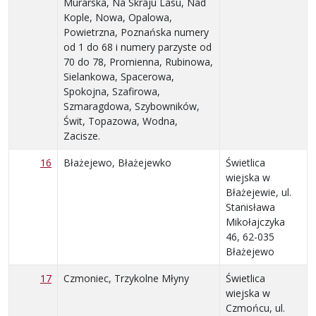
Murarska, Na Skraju Lasu, Nad
Kople, Nowa, Opalowa,
Powietrzna, Poznańska numery
od 1 do 68 i numery parzyste od
70 do 78, Promienna, Rubinowa,
Sielankowa, Spacerowa,
Spokojna, Szafirowa,
Szmaragdowa, Szybowników,
Świt, Topazowa, Wodna,
Zacisze.
16
Błażejewo, Błażejewko
Świetlica
wiejska w
Błażejewie, ul.
Stanisława
Mikołajczyka
46, 62-035
Błażejewo
17
Czmoniec, Trzykolne Młyny
Świetlica
wiejska w
Czmońcu, ul.