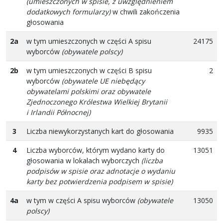
(umieszczonych w spisie, z uwzględnieniem
dodatkowych formularzy)
w chwili zakończenia
głosowania
2a
w tym umieszczonych w części A spisu
24175
wyborców
(obywatele polscy)
2b
w tym umieszczonych w części B spisu
2
wyborców
(obywatele UE niebędący
obywatelami polskimi oraz obywatele
Zjednoczonego Królestwa Wielkiej Brytanii
i Irlandii Północnej)
3
Liczba niewykorzystanych kart do głosowania
9935
4
Liczba wyborców, którym wydano karty do
13051
głosowania w lokalach wyborczych
(liczba
podpisów w spisie oraz adnotacje o wydaniu
karty bez potwierdzenia podpisem w spisie)
4a
w tym w części A spisu wyborców
(obywatele
13050
polscy)