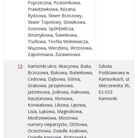
Poprzeczna, Poziomkowa,
Prawdziwkowa, Różana,
Rydzowa, Skwer Brzozowy,
Skwer Topolowy, Słowikowa,
Sosnowa, Spółdzielcza,
Strumykowa, Świerkowa,
Truflowa, Teofila Wolniewicza,
Wiązowa, Wierzbina, Wrzosowa,
Zapomniana, Żurawinowa.
13
Kamionki ulice: Akacjowa, Biała,
Szkoła
Brzozowa, Bukowa, Bułankowa,
Podstawowa w
Cedrowa, Dębowa, Górna,
Kamionkach, ul.
Grabowa, Jarzębinowa,
Mieczewska 36,
Jaśminowa, Jodłowa, Kalinowa,
62-023
Kasztanowa, Klonowa,
Kamionki
Konwaliowa, Liliowa, Lipowa,
Lisia, Łąkowa, Magnoliowa,
Modrzewiowa, Mostowa
numery nieparzyste, Olchowa,
Orzechowa, Osiedle Azaliowe,
Osiedle Kresowe, Piotrowska,