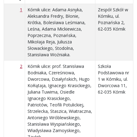
1
Kórnik ulice: Adama Asnyka,
Zespół Szkół w
Aleksandra Fredry, Błonie,
Kórniku, ul.
Krótka, Bolesława Leśmiana,
Poznańska 2,
Leśna, Adama Mickiewicza,
62-035 Kórnik
Poprzeczna, Poznańska,
Mikołaja Reja, Juliusza
Słowackiego, Stodolna,
Stanisława Woźniaka.
2
Kórnik ulice: prof. Stanisława
Szkoła
Bodniaka, Czereśniowa,
Podstawowa nr
Dworcowa, Działyńskich, Hugo
1 w Kórniku, ul.
Kołłątaja, Ignacego Krasickiego,
Dworcowa 11,
Juliana Tuwima, Osiedle
62-035 Kórnik
Ignacego Krasickiego,
Patriotów, Teofili Potulickiej,
Strzelecka, Staszica, Wiatraczna,
Antoniego Wróblewskiego,
Stanisława Wyspiańskiego,
Władysława Zamoyskiego,
Zaułek