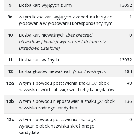
9
Liczba kart wyjętych z urny
13052
9a
w tym liczba kart wyjętych z kopert na karty do
1
głosowania w głosowaniu korespondencyjnym
10
Liczba kart nieważnych
(bez pieczęci
0
obwodowej komisji wyborczej lub inne niż
urzędowo ustalone)
11
Liczba kart ważnych
13052
12
Liczba głosów nieważnych
(z kart ważnych)
184
12a
w tym z powodu postawienia znaku „X” obok
48
nazwiska dwóch lub większej liczby kandydatów
12b
w tym z powodu niepostawienia znaku „X” obok
136
nazwiska żadnego kandydata
12c
w tym z powodu postawienia znaku „X”
0
wyłącznie obok nazwiska skreślonego
kandydata