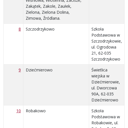
Wiśniowa, Wiosenna, Zacisze,
Zakątek, Zakole, Zaułek,
Zielona, Zielona Dolina,
Zimowa, Źródlana.
8
Szczodrzykowo
Szkoła
Podstawowa w
Szczodrzykowie,
ul. Ogrodowa
21, 62-035
Szczodrzykowo
9
Dziećmierowo
Świetlica
wiejska w
Dziećmierowie,
ul. Dworcowa
90A, 62-035
Dziećmierowo
10
Robakowo
Szkoła
Podstawowa w
Robakowie, ul.