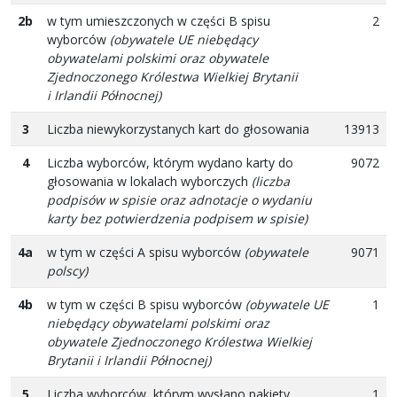
2b
w tym umieszczonych w części B spisu
2
wyborców
(obywatele UE niebędący
obywatelami polskimi oraz obywatele
Zjednoczonego Królestwa Wielkiej Brytanii
i Irlandii Północnej)
3
Liczba niewykorzystanych kart do głosowania
13913
4
Liczba wyborców, którym wydano karty do
9072
głosowania w lokalach wyborczych
(liczba
podpisów w spisie oraz adnotacje o wydaniu
karty bez potwierdzenia podpisem w spisie)
4a
w tym w części A spisu wyborców
(obywatele
9071
polscy)
4b
w tym w części B spisu wyborców
(obywatele UE
1
niebędący obywatelami polskimi oraz
obywatele Zjednoczonego Królestwa Wielkiej
Brytanii i Irlandii Północnej)
5
Liczba wyborców, którym wysłano pakiety
1