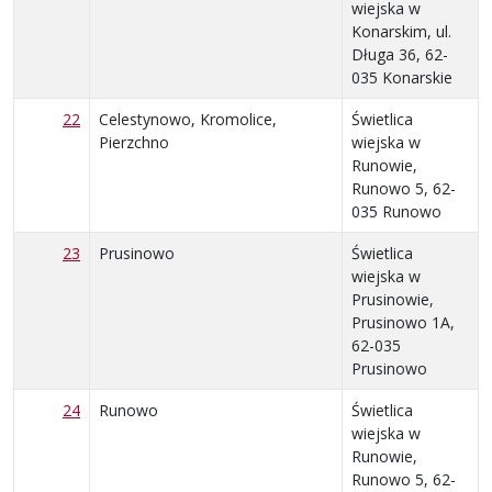
wiejska w
Konarskim, ul.
Długa 36, 62-
035 Konarskie
22
Celestynowo, Kromolice,
Świetlica
Pierzchno
wiejska w
Runowie,
Runowo 5, 62-
035 Runowo
23
Prusinowo
Świetlica
wiejska w
Prusinowie,
Prusinowo 1A,
62-035
Prusinowo
24
Runowo
Świetlica
wiejska w
Runowie,
Runowo 5, 62-