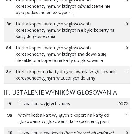
korespondencyjnym, w których oświadczenie nie
było podpisane przez wyborcę
8c
Liczba kopert zwrotnych w głosowaniu
0
korespondencyjnym, w których nie było koperty na
karty do głosowania
8d
Liczba kopert zwrotnych w głosowaniu
0
korespondencyjnym, w których znajdowała się
niezaklejona koperta na karty do głosowania
8e
Liczba kopert na karty do głosowania w głosowaniu
1
korespondencyjnym wrzuconych do urny
III. USTALENIE WYNIKÓW GŁOSOWANIA
9
Liczba kart wyjętych z urny
9072
9a
w tym liczba kart wyjętych z kopert na karty do
1
głosowania w głosowaniu korespondencyjnym
10
Liczba kart nieważnych
(bez pieczęci obwodowej
0