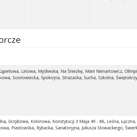
orcze
ąpielowa, Linowa, Myśliwska, Na Śnieżkę, Marii Nienartowicz, Olimp
kowa, Sosnowiecka, Spokojna, Strażacka, Sucha, Szkolna, Świętokr
alna, Grzybowa, Kolorowa, Konstytucji 3 Maja 49 - 86, Leśna, Łączn
kowa, Piastowska, Rybacka, Sanatoryjna, Juliusza Słowackiego, Świe