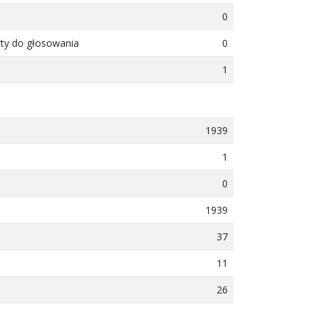
0
rty do głosowania
0
1
1939
1
0
1939
37
11
26