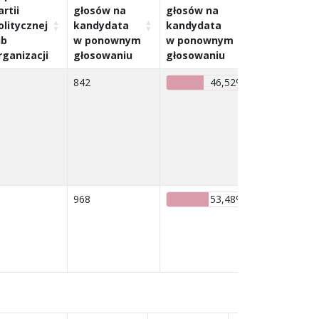
artii
głosów na
głosów na
olitycznej
kandydata
kandydata
Wyniki
ub
w ponownym
w ponownym
w ponown
rganizacji
głosowaniu
głosowaniu
głosowaniu
842
46,52%
968
53,48%
Kandydat zos
wybrany w
drugiej turze
głosowania