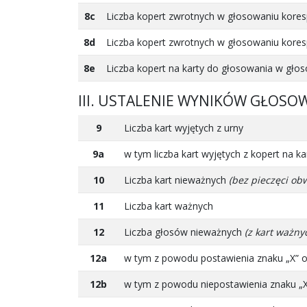
8c
Liczba kopert zwrotnych w głosowaniu kores
8d
Liczba kopert zwrotnych w głosowaniu kores
8e
Liczba kopert na karty do głosowania w gł
III. USTALENIE WYNIKÓW GŁOSO
9
Liczba kart wyjętych z urny
9a
w tym liczba kart wyjętych z kopert na
10
Liczba kart nieważnych
(bez pieczęci ob
11
Liczba kart ważnych
12
Liczba głosów nieważnych
(z kart ważny
12a
w tym z powodu postawienia znaku „X” o
12b
w tym z powodu niepostawienia znaku „