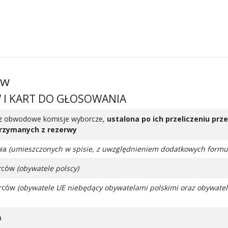
ów
W I KART DO GŁOSOWANIA
zez obwodowe komisje wyborcze,
ustalona po ich przeliczeniu pr
trzymanych z rezerwy
nia
(umieszczonych w spisie, z uwzględnieniem dodatkowych formu
orców
(obywatele polscy)
orców
(obywatele UE niebędący obywatelami polskimi oraz obywatel
a