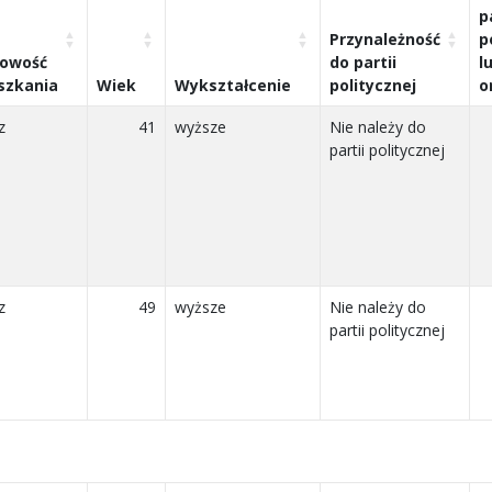
p
Przynależność
p
cowość
do partii
l
szkania
Wiek
Wykształcenie
politycznej
o
z
41
wyższe
Nie należy do
partii politycznej
z
49
wyższe
Nie należy do
partii politycznej