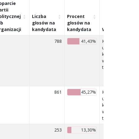
oparcie
artii
olitycznej
Liczba
Procent
ub
głosów na
głosów na
rganizacji
kandydata
kandydata
Wyniki
788
41,43%
Kandydat
uzyskał prawo
kandydowania
w drugiej
turze
861
45,27%
Kandydat
uzyskał prawo
kandydowania
w drugiej
turze
253
13,30%