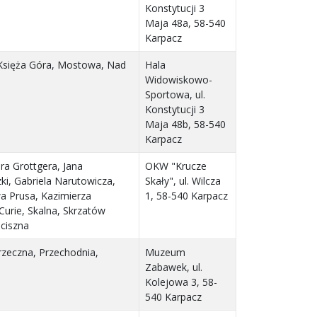
Konstytucji 3
Maja 48a, 58-540
Karpacz
, Księża Góra, Mostowa, Nad
Hala
Widowiskowo-
Sportowa, ul.
Konstytucji 3
Maja 48b, 58-540
Karpacz
ra Grottgera, Jana
OKW "Krucze
ki, Gabriela Narutowicza,
Skały", ul. Wilcza
a Prusa, Kazimierza
1, 58-540 Karpacz
urie, Skalna, Skrzatów
aciszna
rzeczna, Przechodnia,
Muzeum
Zabawek, ul.
Kolejowa 3, 58-
540 Karpacz