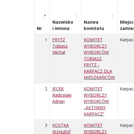
Nazwisko
Nazwa
Miejs
Nr
i imiona
komitetu
zamie
1
FRYTZ
KOMITET
Karpac
Tobiasz
WYBORCZY
Michał
WYBORCÓW
TOBIASZ
FRYTZ -
KARPACZ DLA
MIESZKAŃCÓW
2
JĘCEK
KOMITET
Karpac
Radosław
WYBORCZY
Adrian
WYBORCÓW
„AKTYWNY
KARPACZ”
3
KOSTKA
KOMITET
Karpac
Krzysztof
WYBORCZY