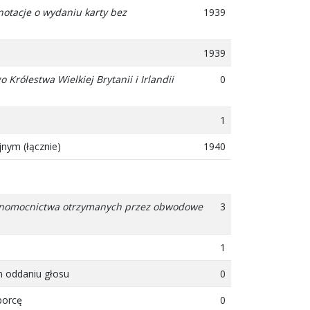
notacje o wydaniu karty bez
1939
1939
rólestwa Wielkiej Brytanii i Irlandii
0
1
nym (łącznie)
1940
pełnomocnictwa otrzymanych przez obwodowe
3
1
m oddaniu głosu
0
borcę
0