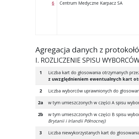
6
Centrum Medyczne Karpacz SA
Agregacja danych z protokoł
I. ROZLICZENIE SPISU WYBORCÓ
1
Liczba kart do głosowania otrzymanych pr
z uwzględnieniem ewentualnych kart o
2
Liczba wyborców uprawnionych do głosowa
2a
w tym umieszczonych w części A spisu wyb
2b
w tym umieszczonych w części B spisu wyb
Brytanii i Irlandii Północnej)
3
Liczba niewykorzystanych kart do głosowani