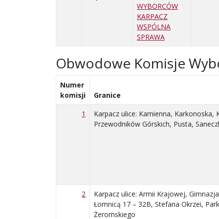
WYBORCÓW
KARPACZ
WSPÓLNA
SPRAWA
Obwodowe Komisje Wyb
Numer
komisji
Granice
1
Karpacz ulice: Kamienna, Karkonoska, K
Przewodników Górskich, Pusta, Sanecz
2
Karpacz ulice: Armii Krajowej, Gimnazj
Łomnicą 17 – 32B, Stefana Okrzei, Par
Żeromskiego