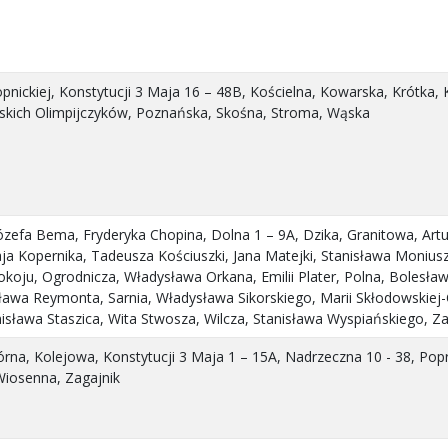
nopnickiej, Konstytucji 3 Maja 16 – 48B, Kościelna, Kowarska, Krótka
lskich Olimpijczyków, Poznańska, Skośna, Stroma, Wąska
Józefa Bema, Fryderyka Chopina, Dolna 1 – 9A, Dzika, Granitowa, Artu
a Kopernika, Tadeusza Kościuszki, Jana Matejki, Stanisława Moniusz
oju, Ogrodnicza, Władysława Orkana, Emilii Plater, Polna, Bolesław
awa Reymonta, Sarnia, Władysława Sikorskiego, Marii Skłodowskiej-C
anisława Staszica, Wita Stwosza, Wilcza, Stanisława Wyspiańskiego, Z
Górna, Kolejowa, Konstytucji 3 Maja 1 – 15A, Nadrzeczna 10 - 38, Pop
iosenna, Zagajnik