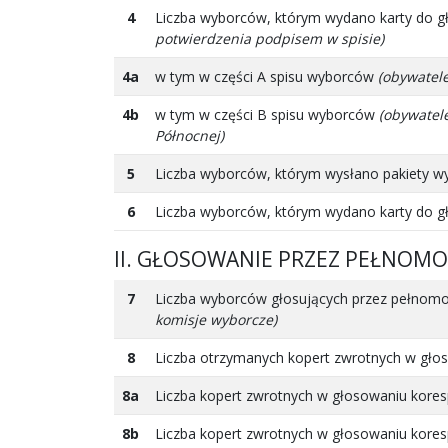
4
Liczba wyborców, którym wydano karty do g
potwierdzenia podpisem w spisie)
4a
w tym w części A spisu wyborców
(obywatele
4b
w tym w części B spisu wyborców
(obywatele
Północnej)
5
Liczba wyborców, którym wysłano pakiety w
6
Liczba wyborców, którym wydano karty do g
II. GŁOSOWANIE PRZEZ PEŁNOM
7
Liczba wyborców głosujących przez pełnom
komisje wyborcze)
8
Liczba otrzymanych kopert zwrotnych w gł
8a
Liczba kopert zwrotnych w głosowaniu kores
8b
Liczba kopert zwrotnych w głosowaniu kores