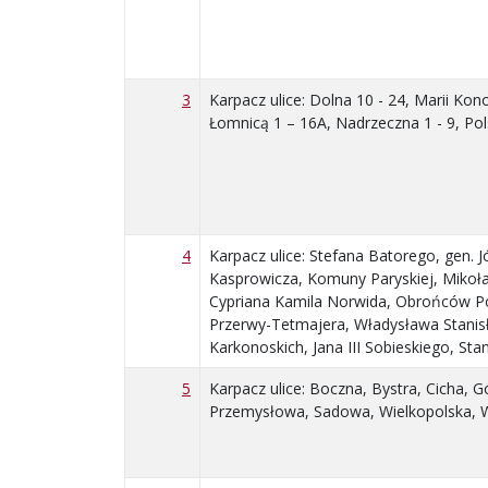
3
Karpacz ulice: Dolna 10 - 24, Marii Ko
Łomnicą 1 – 16A, Nadrzeczna 1 - 9, Po
4
Karpacz ulice: Stefana Batorego, gen. 
Kasprowicza, Komuny Paryskiej, Mikołaj
Cypriana Kamila Norwida, Obrońców Pok
Przerwy-Tetmajera, Władysława Stanisł
Karkonoskich, Jana III Sobieskiego, St
5
Karpacz ulice: Boczna, Bystra, Cicha, 
Przemysłowa, Sadowa, Wielkopolska, W