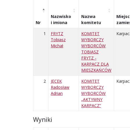
Nazwisko
Nazwa
Miejs
Nr
i imiona
komitetu
zamie
1
FRYTZ
KOMITET
Karpac
Tobiasz
WYBORCZY
Michał
WYBORCÓW
TOBIASZ
FRYTZ -
KARPACZ DLA
MIESZKAŃCÓW
2
JĘCEK
KOMITET
Karpac
Radosław
WYBORCZY
Adrian
WYBORCÓW
„AKTYWNY
KARPACZ”
Wyniki