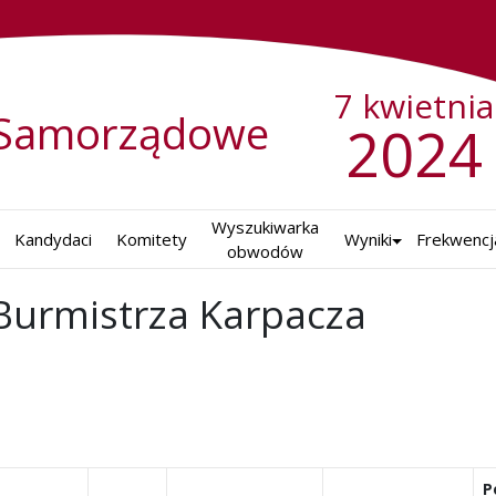
7 kwietnia
Samorządowe
2024
Wyszukiwarka

Kandydaci
Komitety
Wyniki
Frekwencj
obwodów
Burmistrza Karpacza
P