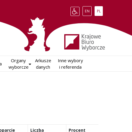
Change language to English
Zmień język na polsk
EN
PL
Organy

Arkusze

Inne wybory

a
wyborcze
danych
i referenda
oparcie
Liczba
Procent