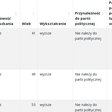
P
p
Przynależność
p
cowość
do partii
l
szkania
Wiek
Wykształcenie
politycznej
o
z
41
wyższe
Nie należy do
partii politycznej
z
49
wyższe
Nie należy do
partii politycznej
z
53
wyższe
Nie należy do
partii politycznej