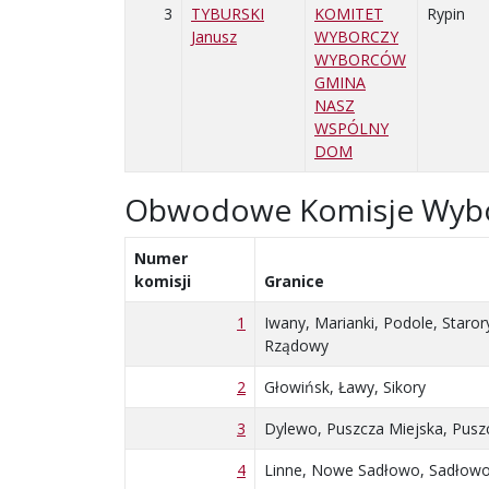
3
TYBURSKI
KOMITET
Rypin
Janusz
WYBORCZY
WYBORCÓW
GMINA
NASZ
WSPÓLNY
DOM
Obwodowe Komisje Wyb
Numer
komisji
Granice
1
Iwany, Marianki, Podole, Staror
Rządowy
2
Głowińsk, Ławy, Sikory
3
Dylewo, Puszcza Miejska, Pus
4
Linne, Nowe Sadłowo, Sadłowo