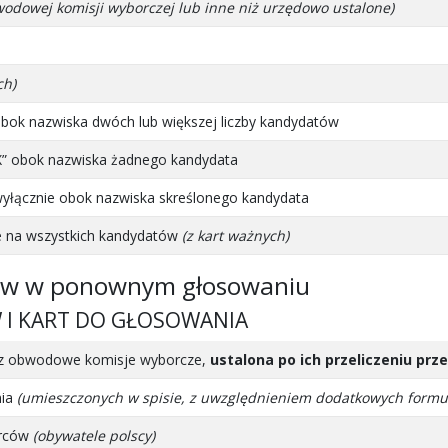
wodowej komisji wyborczej lub inne niż urzędowo ustalone)
ch)
bok nazwiska dwóch lub większej liczby kandydatów
X” obok nazwiska żadnego kandydata
yłącznie obok nazwiska skreślonego kandydata
e na wszystkich kandydatów
(z kart ważnych)
łów w ponownym głosowaniu
W I KART DO GŁOSOWANIA
zez obwodowe komisje wyborcze,
ustalona po ich przeliczeniu pr
nia
(umieszczonych w spisie, z uwzględnieniem dodatkowych formu
orców
(obywatele polscy)