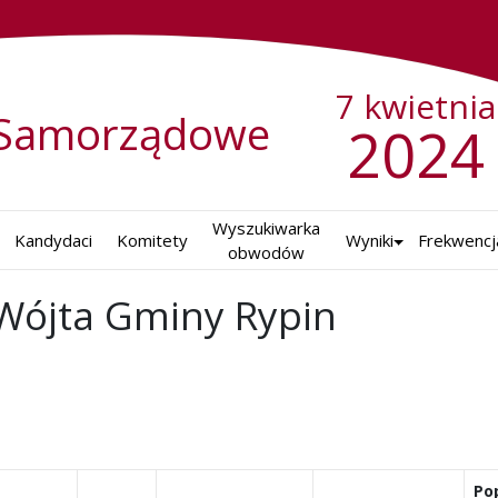
7 kwietnia
Samorządowe
2024
Wyszukiwarka

Kandydaci
Komitety
Wyniki
Frekwencj
obwodów
Wójta Gminy Rypin
Po