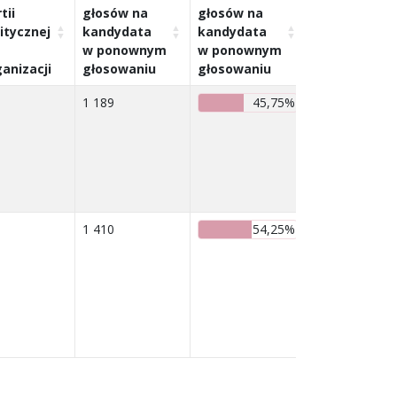
tii
głosów na
głosów na
itycznej
kandydata
kandydata
Wyniki
w ponownym
w ponownym
w ponownym
anizacji
głosowaniu
głosowaniu
głosowaniu
1 189
45,75%
1 410
54,25%
Kandydat zost
wybrany w
drugiej turze
głosowania