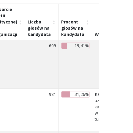
parcie
tii
itycznej
Liczba
Procent
głosów na
głosów na
anizacji
kandydata
kandydata
Wyniki
609
19,41%
981
31,26%
Kandydat
uzyskał prawo
kandydowania
w drugiej
turze