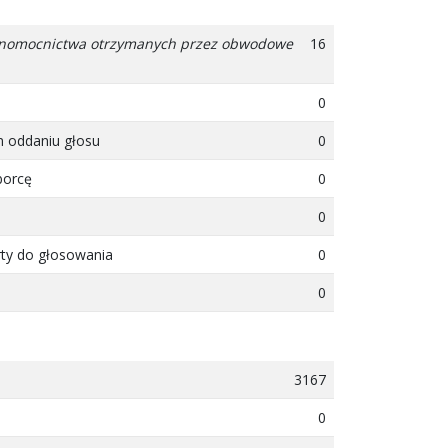
pełnomocnictwa otrzymanych przez obwodowe
16
0
m oddaniu głosu
0
borcę
0
0
rty do głosowania
0
0
3167
0