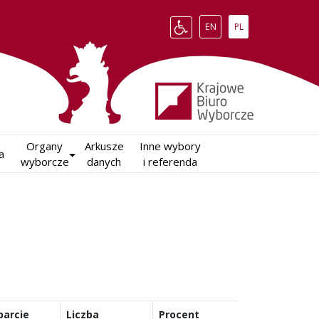
Change language to English
Zmień język na polsk
EN
PL
Organy

Arkusze

Inne wybory

a
wyborcze
danych
i referenda
parcie
Liczba
Procent