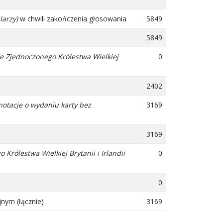
larzy)
w chwili zakończenia głosowania
5849
5849
e Zjednoczonego Królestwa Wielkiej
0
2402
notacje o wydaniu karty bez
3169
3169
rólestwa Wielkiej Brytanii i Irlandii
0
0
nym (łącznie)
3169