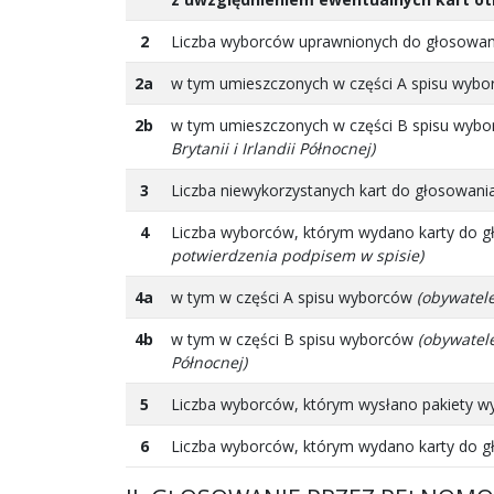
2
Liczba wyborców uprawnionych do głosowa
2a
w tym umieszczonych w części A spisu wyb
2b
w tym umieszczonych w części B spisu wyb
Brytanii i Irlandii Północnej)
3
Liczba niewykorzystanych kart do głosowani
4
Liczba wyborców, którym wydano karty do g
potwierdzenia podpisem w spisie)
4a
w tym w części A spisu wyborców
(obywatele
4b
w tym w części B spisu wyborców
(obywatele
Północnej)
5
Liczba wyborców, którym wysłano pakiety w
6
Liczba wyborców, którym wydano karty do g