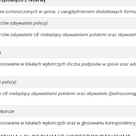
nia
(umieszczonych w spisie, z uwzględnieniem dodatkowych formu
orców
(obywatele polscy)
orców
(obywatele UE niebędący obywatelami polskimi oraz obywatel
a
łosowania w lokalach wyborczych
(liczba podpisów w spisie oraz ad
 polscy)
 UE niebędący obywatelami polskimi oraz obywatele Zjednoczonego K
yborcze
łosowania w lokalach wyborczych oraz w głosowaniu korespondencyj