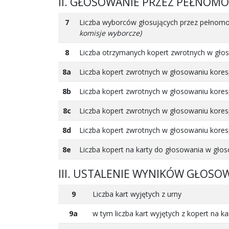
II. GŁOSOWANIE PRZEZ PEŁNOM
7
Liczba wyborców głosujących przez pełnom
komisje wyborcze)
8
Liczba otrzymanych kopert zwrotnych w gł
8a
Liczba kopert zwrotnych w głosowaniu kores
8b
Liczba kopert zwrotnych w głosowaniu kores
8c
Liczba kopert zwrotnych w głosowaniu kores
8d
Liczba kopert zwrotnych w głosowaniu kores
8e
Liczba kopert na karty do głosowania w gł
III. USTALENIE WYNIKÓW GŁOSO
9
Liczba kart wyjętych z urny
9a
w tym liczba kart wyjętych z kopert na