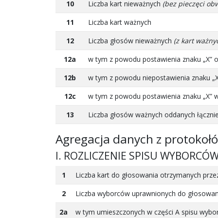
10
Liczba kart nieważnych
(bez pieczęci ob
11
Liczba kart ważnych
12
Liczba głosów nieważnych
(z kart ważny
12a
w tym z powodu postawienia znaku „X” o
12b
w tym z powodu niepostawienia znaku „
12c
w tym z powodu postawienia znaku „X” w
13
Liczba głosów ważnych oddanych łączni
Agregacja danych z protoko
I. ROZLICZENIE SPISU WYBORCÓ
1
Liczba kart do głosowania otrzymanych pr
2
Liczba wyborców uprawnionych do głosowa
2a
w tym umieszczonych w części A spisu wyb