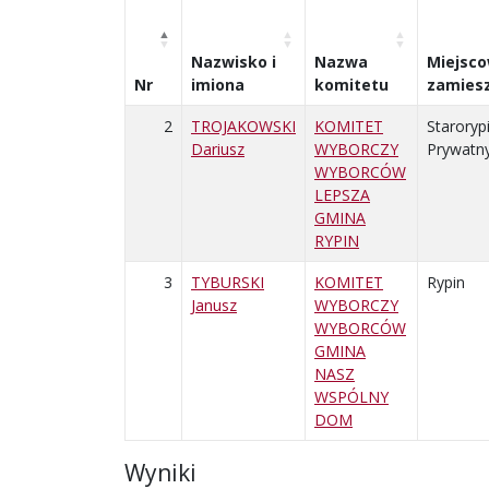
Nazwisko i
Nazwa
Miejsc
Nr
imiona
komitetu
zamies
2
TROJAKOWSKI
KOMITET
Staroryp
Dariusz
WYBORCZY
Prywatn
WYBORCÓW
LEPSZA
GMINA
RYPIN
3
TYBURSKI
KOMITET
Rypin
Janusz
WYBORCZY
WYBORCÓW
GMINA
NASZ
WSPÓLNY
DOM
Wyniki