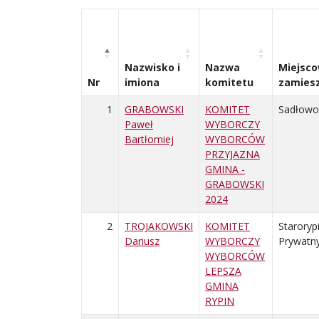
Nazwisko i
Nazwa
Miejsc
Nr
imiona
komitetu
zamies
1
GRABOWSKI
KOMITET
Sadłowo
Paweł
WYBORCZY
Bartłomiej
WYBORCÓW
PRZYJAZNA
GMINA -
GRABOWSKI
2024
2
TROJAKOWSKI
KOMITET
Staroryp
Dariusz
WYBORCZY
Prywatn
WYBORCÓW
LEPSZA
GMINA
RYPIN