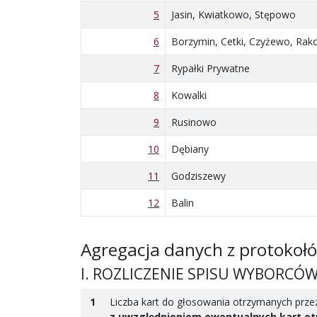
5
Jasin, Kwiatkowo, Stępowo
6
Borzymin, Cetki, Czyżewo, Ra
7
Rypałki Prywatne
8
Kowalki
9
Rusinowo
10
Dębiany
11
Godziszewy
12
Balin
Agregacja danych z protokoł
I. ROZLICZENIE SPISU WYBORCÓ
1
Liczba kart do głosowania otrzymanych pr
z uwzględnieniem ewentualnych kart o