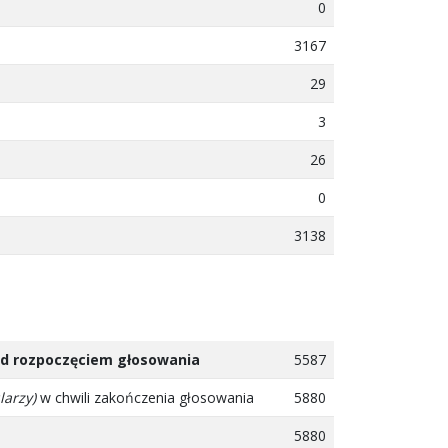
0
3167
29
3
26
0
3138
zed rozpoczęciem głosowania
5587
larzy)
w chwili zakończenia głosowania
5880
5880