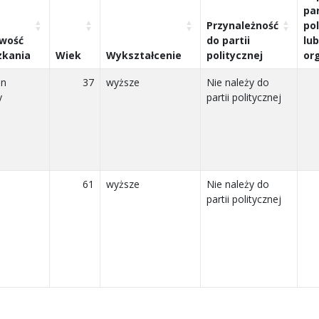
par
Przynależność
pol
owość
do partii
lub
zkania
Wiek
Wykształcenie
politycznej
org
in
37
wyższe
Nie należy do
y
partii politycznej
61
wyższe
Nie należy do
partii politycznej