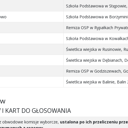
Szkoła Podstawowa w Stępowie, 
kowo
Szkoła Podstawowa w Borzyminie
Remiza OSP w Rypałkach Prywatn
Szkoła Podstawowa w Kowalkach,
Świetlica wiejska w Rusinowie, R
Świetlica wiejska w Dębianach, D
Remiza OSP w Godziszewach, God
Świetlica wiejska w Balinie, Balin
ów
W I KART DO GŁOSOWANIA
zez obwodowe komisje wyborcze,
ustalona po ich przeliczeniu pr
trzymanych z rezerwy