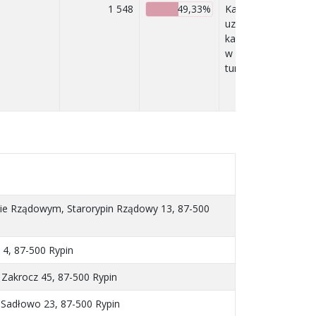
1 548
49,33%
Kandydat
uzyskał prawo
kandydowania
w drugiej
turze
ie Rządowym, Starorypin Rządowy 13, 87-500
 4, 87-500 Rypin
Zakrocz 45, 87-500 Rypin
Sadłowo 23, 87-500 Rypin