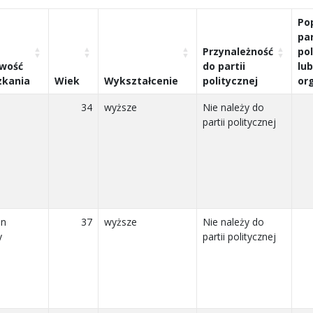
Po
par
Przynależność
pol
owość
do partii
lub
zkania
Wiek
Wykształcenie
politycznej
org
34
wyższe
Nie należy do
partii politycznej
in
37
wyższe
Nie należy do
y
partii politycznej